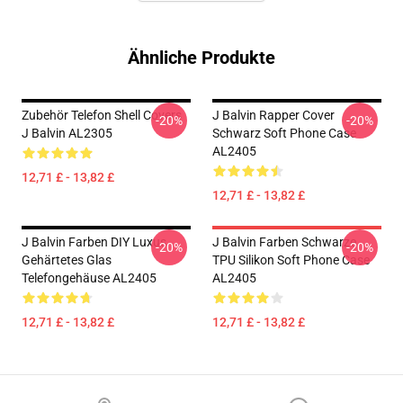
Ähnliche Produkte
Zubehör Telefon Shell Covers
J Balvin Rapper Cover
-20%
-20%
J Balvin AL2305
Schwarz Soft Phone Case
AL2405
12,71 £ - 13,82 £
12,71 £ - 13,82 £
J Balvin Farben DIY Luxus
J Balvin Farben Schwarze
-20%
-20%
Gehärtetes Glas
TPU Silikon Soft Phone Case
Telefongehäuse AL2405
AL2405
12,71 £ - 13,82 £
12,71 £ - 13,82 £
Footer