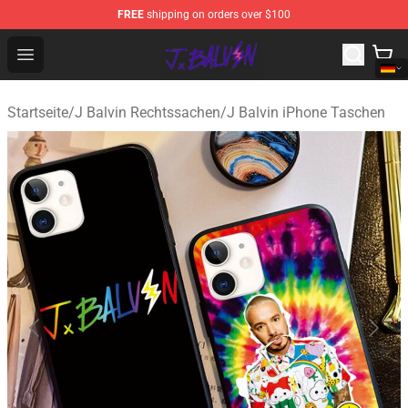
FREE
shipping on orders over $100
J Balvin Store - Official J Balvin Merchandise Shop
Open menu
Startseite
/
J Balvin Rechtssachen
/
J Balvin iPhone Taschen