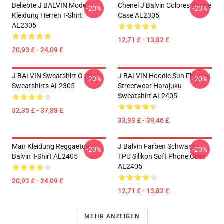
Beliebte J BALVIN Mode
Chenel J Balvin Colores Phone
-20%
-20%
Kleidung Herren T-Shirt
Case AL2305
AL2305
12,71 £ - 13,82 £
20,93 £ - 24,09 £
J BALVIN Sweatshirt O-Neck
J BALVIN Hoodie Sun Flowers
-20%
-20%
Sweatshirts AL2305
Streetwear Harajuku
Sweatshirt AL2405
32,35 £ - 37,88 £
33,93 £ - 39,46 £
Man Kleidung Reggaeton J
J Balvin Farben Schwarze
-20%
-20%
Balvin T-Shirt AL2405
TPU Silikon Soft Phone Case
AL2405
20,93 £ - 24,09 £
12,71 £ - 13,82 £
MEHR ANZEIGEN