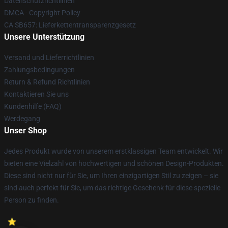
Datenschutzrichtlinien
DMCA - Copyright Policy
CA SB657: Lieferkettentransparenzgesetz
Unsere Unterstützung
Versand und Lieferrichtlinien
Zahlungsbedingungen
Return & Refund Richtlinien
Kontaktieren Sie uns
Kundenhilfe (FAQ)
Werdegang
Unser Shop
Jedes Produkt wurde von unserem erstklassigen Team entwickelt. Wir
bieten eine Vielzahl von hochwertigen und schönen Design-Produkten.
Diese sind nicht nur für Sie, um Ihren einzigartigen Stil zu zeigen – sie
sind auch perfekt für Sie, um das richtige Geschenk für diese spezielle
Person zu finden.