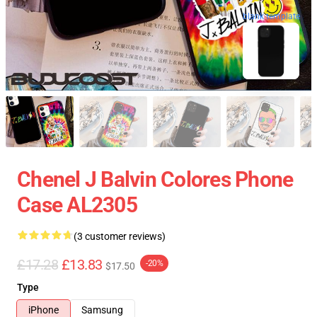
blank template
Chenel J Balvin Colores Phone
Case AL2305
(3 customer reviews)
£17.28
£13.83
-20%
$17.50
Type
iPhone
Samsung