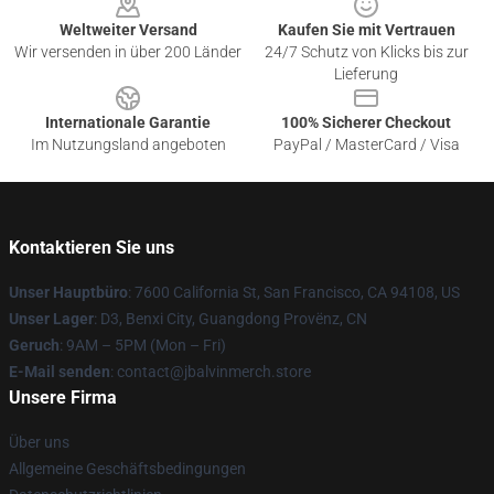
Weltweiter Versand
Kaufen Sie mit Vertrauen
Wir versenden in über 200 Länder
24/7 Schutz von Klicks bis zur
Lieferung
Internationale Garantie
100% Sicherer Checkout
Im Nutzungsland angeboten
PayPal / MasterCard / Visa
Kontaktieren Sie uns
Unser Hauptbüro
: 7600 California St, San Francisco, CA 94108, US
Unser Lager
: D3, Benxi City, Guangdong Provënz, CN
Geruch
: 9AM – 5PM (Mon – Fri)
E-Mail senden
: contact@jbalvinmerch.store
Unsere Firma
Über uns
Allgemeine Geschäftsbedingungen