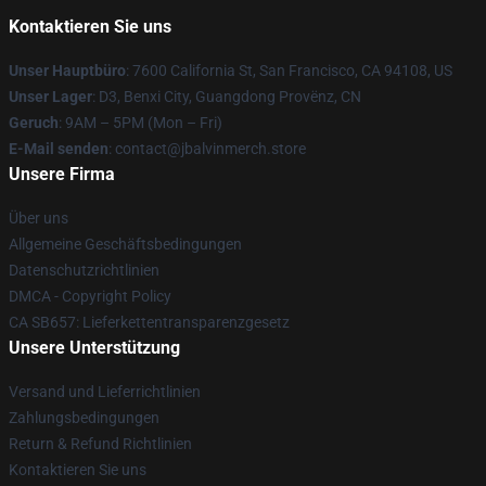
Kontaktieren Sie uns
Unser Hauptbüro
: 7600 California St, San Francisco, CA 94108, US
Unser Lager
: D3, Benxi City, Guangdong Provënz, CN
Geruch
: 9AM – 5PM (Mon – Fri)
E-Mail senden
: contact@jbalvinmerch.store
Unsere Firma
Über uns
Allgemeine Geschäftsbedingungen
Datenschutzrichtlinien
DMCA - Copyright Policy
CA SB657: Lieferkettentransparenzgesetz
Unsere Unterstützung
Versand und Lieferrichtlinien
Zahlungsbedingungen
Return & Refund Richtlinien
Kontaktieren Sie uns