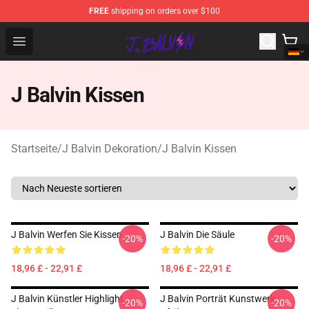
FREE
shipping on orders over $100
J Balvin Store - Official J Balvin Merchandise Shop
Open menu
J Balvin Kissen
Startseite
/
J Balvin Dekoration
/
J Balvin Kissen
J Balvin Werfen Sie Kissen
J Balvin Die Säule
-20%
-20%
18,96 £ - 22,91 £
18,96 £ - 22,91 £
J Balvin Künstler Highlight
J Balvin Porträt Kunstwerk
-20%
-20%