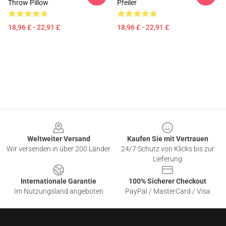
Throw Pillow
Pfeiler
18,96 £ - 22,91 £
18,96 £ - 22,91 £
Footer
Weltweiter Versand
Kaufen Sie mit Vertrauen
Wir versenden in über 200 Länder
24/7 Schutz von Klicks bis zur
Lieferung
Internationale Garantie
100% Sicherer Checkout
Im Nutzungsland angeboten
PayPal / MasterCard / Visa