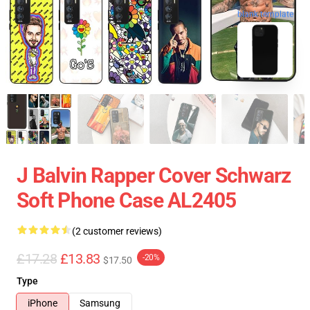
blank template
J Balvin Rapper Cover Schwarz
Soft Phone Case AL2405
(2 customer reviews)
£17.28
£13.83
-20%
$17.50
Type
iPhone
Samsung