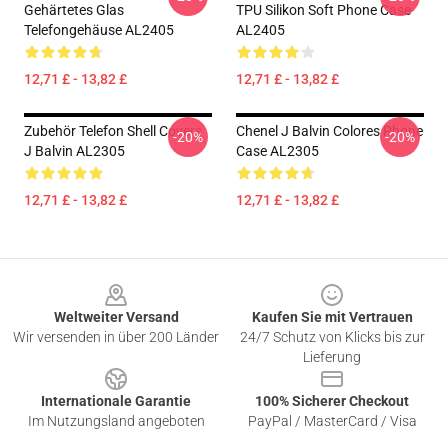
Gehärtetes Glas
TPU Silikon Soft Phone Case
Telefongehäuse AL2405
AL2405
12,71 £ - 13,82 £
12,71 £ - 13,82 £
Zubehör Telefon Shell Covers
Chenel J Balvin Colores Phone
-20%
-20%
J Balvin AL2305
Case AL2305
12,71 £ - 13,82 £
12,71 £ - 13,82 £
Footer
Weltweiter Versand
Kaufen Sie mit Vertrauen
Wir versenden in über 200 Länder
24/7 Schutz von Klicks bis zur
Lieferung
Internationale Garantie
100% Sicherer Checkout
Im Nutzungsland angeboten
PayPal / MasterCard / Visa