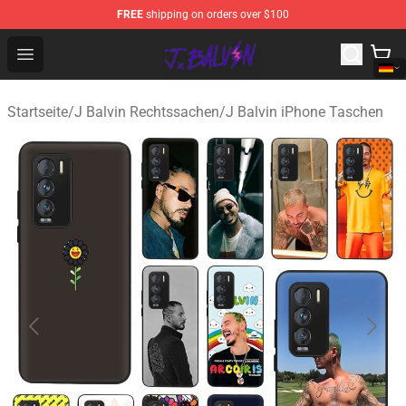
FREE
shipping on orders over $100
J Balvin Store - Official J Balvin Merchandise Shop
Open menu
Startseite
/
J Balvin Rechtssachen
/
J Balvin iPhone Taschen