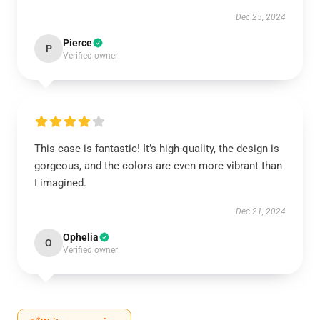
Dec 25, 2024
Pierce
P
Verified owner
This case is fantastic! It’s high-quality, the design is
gorgeous, and the colors are even more vibrant than
I imagined.
Dec 21, 2024
Ophelia
O
Verified owner