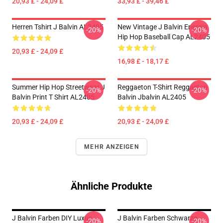
20,93 £ - 24,09 £
33,93 £ - 39,46 £
Herren Tshirt J Balvin AL2405
New Vintage J Balvin Energia
-20%
-20%
Hip Hop Baseball Cap AL2405
20,93 £ - 24,09 £
16,98 £ - 18,17 £
Summer Hip Hop Streetwear J
Reggaeton T-Shirt Reggaeton
-20%
-20%
Balvin Print T Shirt AL2405
Balvin Jbalvin AL2405
20,93 £ - 24,09 £
20,93 £ - 24,09 £
MEHR ANZEIGEN
Ähnliche Produkte
J Balvin Farben DIY Luxus
J Balvin Farben Schwarze
-20%
-20%