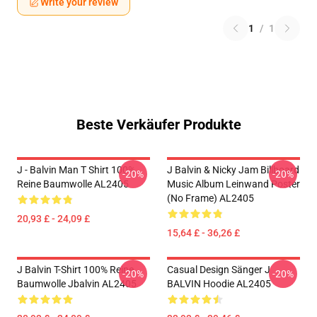
Write your review
1
/
1
Beste Verkäufer Produkte
J - Balvin Man T Shirt 100%
J Balvin & Nicky Jam Billboard
-20%
-20%
Reine Baumwolle AL2405
Music Album Leinwand Poster
(No Frame) AL2405
20,93 £ - 24,09 £
15,64 £ - 36,26 £
J Balvin T-Shirt 100% Reine
Casual Design Sänger J
-20%
-20%
Baumwolle Jbalvin AL2405
BALVIN Hoodie AL2405