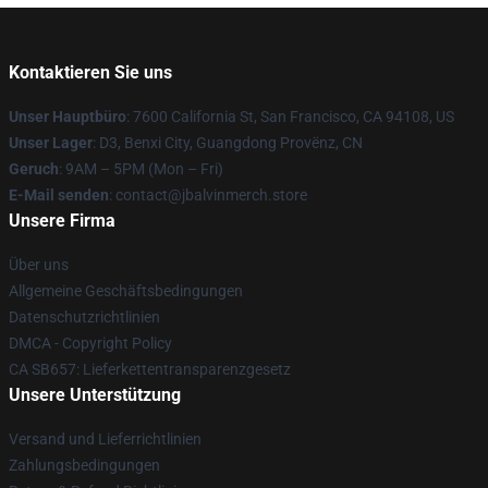
Kontaktieren Sie uns
Unser Hauptbüro
: 7600 California St, San Francisco, CA 94108, US
Unser Lager
: D3, Benxi City, Guangdong Provënz, CN
Geruch
: 9AM – 5PM (Mon – Fri)
E-Mail senden
: contact@jbalvinmerch.store
Unsere Firma
Über uns
Allgemeine Geschäftsbedingungen
Datenschutzrichtlinien
DMCA - Copyright Policy
CA SB657: Lieferkettentransparenzgesetz
Unsere Unterstützung
Versand und Lieferrichtlinien
Zahlungsbedingungen