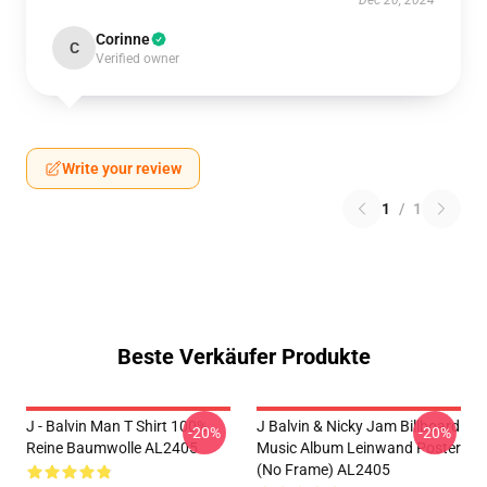
Dec 20, 2024
Corinne
C
Verified owner
Write your review
1
/
1
Beste Verkäufer Produkte
J - Balvin Man T Shirt 100%
J Balvin & Nicky Jam Billboard
-20%
-20%
Reine Baumwolle AL2405
Music Album Leinwand Poster
(No Frame) AL2405