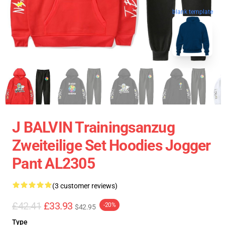
blank template
J BALVIN Trainingsanzug
Zweiteilige Set Hoodies Jogger
Pant AL2305
(3 customer reviews)
£42.41
£33.93
-20%
$42.95
Type