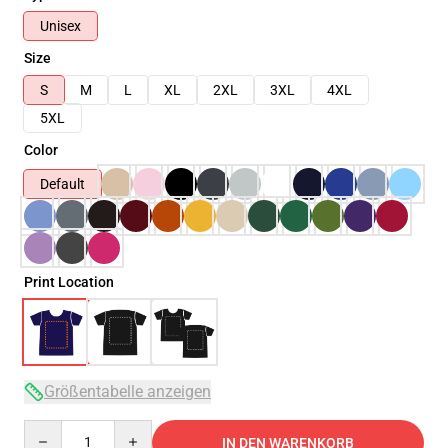
Unisex
Size
S
M
L
XL
2XL
3XL
4XL
5XL
Color
Default
Print Location
Größentabelle anzeigen
Quantity
IN DEN WARENKORB