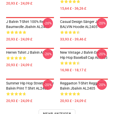
20,93 £ - 24,09 £
15,64 £ - 36,26 £
J Balvin T-Shirt 100% Reine
Casual Design Sänger J
-20%
-20%
Baumwolle Jbalvin AL2405
BALVIN Hoodie AL2405
20,93 £ - 24,09 £
33,93 £ - 39,46 £
Herren Tshirt J Balvin AL2405
New Vintage J Balvin Energia
-20%
-20%
Hip Hop Baseball Cap AL2405
20,93 £ - 24,09 £
16,98 £ - 18,17 £
Summer Hip Hop Streetwear J
Reggaeton T-Shirt Reggaeton
-20%
-20%
Balvin Print T Shirt AL2405
Balvin Jbalvin AL2405
20,93 £ - 24,09 £
20,93 £ - 24,09 £
MEHR ANZEIGEN