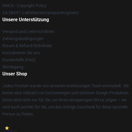
DMCA - Copyright Policy
CA SB657: Lieferkettentransparenzgesetz
Unsere Unterstützung
Versand und Lieferrichtlinien
Zahlungsbedingungen
Return & Refund Richtlinien
Kontaktieren Sie uns
Kundenhilfe (FAQ)
Werdegang
Unser Shop
Jedes Produkt wurde von unserem erstklassigen Team entwickelt. Wir
bieten eine Vielzahl von hochwertigen und schönen Design-Produkten.
Diese sind nicht nur für Sie, um Ihren einzigartigen Stil zu zeigen – sie
sind auch perfekt für Sie, um das richtige Geschenk für diese spezielle
Person zu finden.