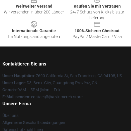
Weltweiter Versand
Kaufen Sie mit Vertrauen
Wir versenden in über 200 Länder
24/7 Schutz von Klicks bis zur
Lieferung
Internationale Garantie
100% Sicherer Checkout
Im Nutzungsland angeboten
PayPal / MasterCard / Visa
Kontaktieren Sie uns
Unser Hauptbüro
: 7600 California St, San Francisco, CA 94108, US
Unser Lager
: D3, Benxi City, Guangdong Provënz, CN
Geruch
: 9AM – 5PM (Mon – Fri)
E-Mail senden
: contact@jbalvinmerch.store
Unsere Firma
Über uns
Allgemeine Geschäftsbedingungen
Datenschutzrichtlinien