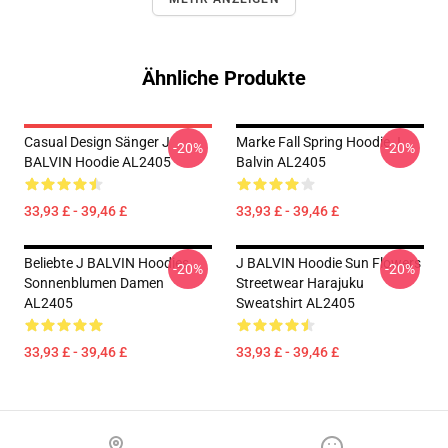
Ähnliche Produkte
Casual Design Sänger J
Marke Fall Spring Hoodie J
-20%
-20%
BALVIN Hoodie AL2405
Balvin AL2405
33,93 £ - 39,46 £
33,93 £ - 39,46 £
Beliebte J BALVIN Hoodies
J BALVIN Hoodie Sun Flowers
-20%
-20%
Sonnenblumen Damen
Streetwear Harajuku
AL2405
Sweatshirt AL2405
33,93 £ - 39,46 £
33,93 £ - 39,46 £
Footer