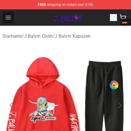
FREE
shipping on orders over $100
J Balvin Store - Official J Balvin Merchandise Shop
Open menu
Startseite
/
J Balvin Cloth
/
J Balvin Kapuzen