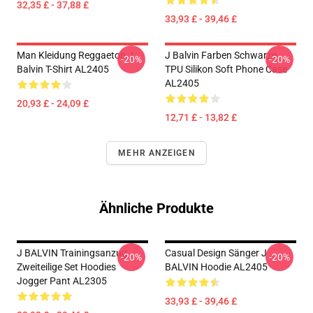
32,35 £ - 37,88 £
33,93 £ - 39,46 £
Man Kleidung Reggaeton J
J Balvin Farben Schwarze
-20%
-20%
Balvin T-Shirt AL2405
TPU Silikon Soft Phone Case
AL2405
20,93 £ - 24,09 £
12,71 £ - 13,82 £
MEHR ANZEIGEN
Ähnliche Produkte
J BALVIN Trainingsanzug
Casual Design Sänger J
-20%
-20%
Zweiteilige Set Hoodies
BALVIN Hoodie AL2405
Jogger Pant AL2305
33,93 £ - 39,46 £