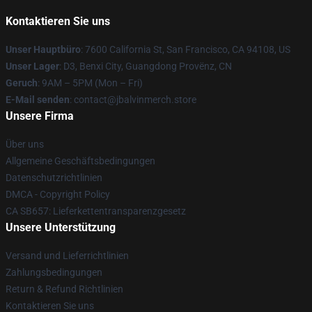
Kontaktieren Sie uns
Unser Hauptbüro
: 7600 California St, San Francisco, CA 94108, US
Unser Lager
: D3, Benxi City, Guangdong Provënz, CN
Geruch
: 9AM – 5PM (Mon – Fri)
E-Mail senden
: contact@jbalvinmerch.store
Unsere Firma
Über uns
Allgemeine Geschäftsbedingungen
Datenschutzrichtlinien
DMCA - Copyright Policy
CA SB657: Lieferkettentransparenzgesetz
Unsere Unterstützung
Versand und Lieferrichtlinien
Zahlungsbedingungen
Return & Refund Richtlinien
Kontaktieren Sie uns