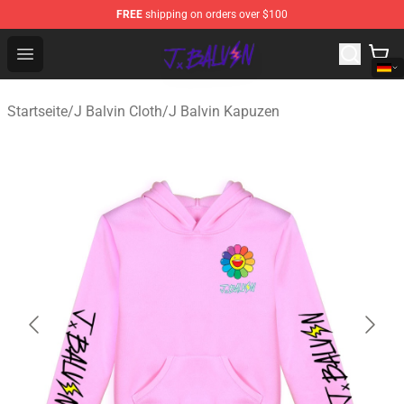
FREE
shipping on orders over $100
J Balvin Store - Official J Balvin Merchandise Shop
Open menu
Startseite
/
J Balvin Cloth
/
J Balvin Kapuzen