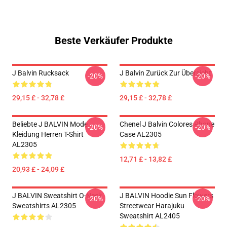
Beste Verkäufer Produkte
J Balvin Rucksack
J Balvin Zurück Zur Übersicht
-20%
-20%
29,15 £ - 32,78 £
29,15 £ - 32,78 £
Beliebte J BALVIN Mode
Chenel J Balvin Colores Phone
-20%
-20%
Kleidung Herren T-Shirt
Case AL2305
AL2305
12,71 £ - 13,82 £
20,93 £ - 24,09 £
J BALVIN Sweatshirt O-Neck
J BALVIN Hoodie Sun Flowers
-20%
-20%
Sweatshirts AL2305
Streetwear Harajuku
Sweatshirt AL2405