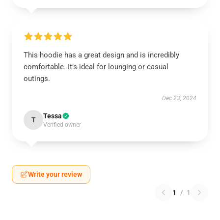
This hoodie has a great design and is incredibly
comfortable. It’s ideal for lounging or casual
outings.
Dec 23, 2024
Tessa
T
Verified owner
Write your review
1
/
1