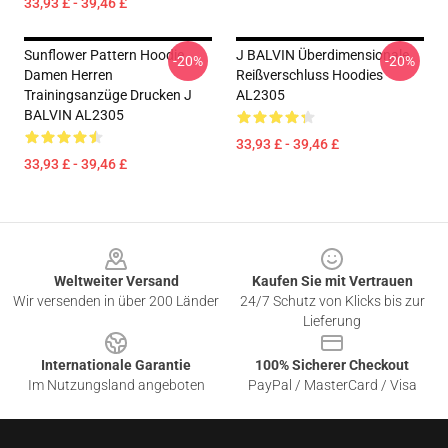
33,93 £ - 39,46 £
Sunflower Pattern Hoodie
J BALVIN Überdimensionale
-20%
-20%
Damen Herren
Reißverschluss Hoodies
Trainingsanzüge Drucken J
AL2305
BALVIN AL2305
33,93 £ - 39,46 £
33,93 £ - 39,46 £
Footer
Weltweiter Versand
Kaufen Sie mit Vertrauen
Wir versenden in über 200 Länder
24/7 Schutz von Klicks bis zur
Lieferung
Internationale Garantie
100% Sicherer Checkout
Im Nutzungsland angeboten
PayPal / MasterCard / Visa