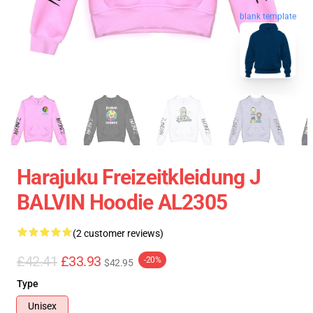
blank template
Harajuku Freizeitkleidung J
BALVIN Hoodie AL2305
(2 customer reviews)
£42.41
£33.93
-20%
$42.95
Type
Unisex