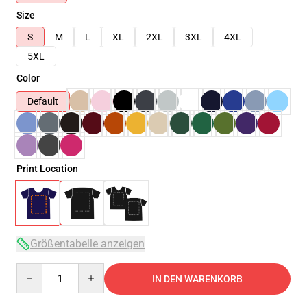
Size
S
M
L
XL
2XL
3XL
4XL
5XL
Color
Default
Print Location
Größentabelle anzeigen
Quantity
IN DEN WARENKORB