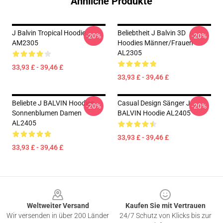
Ähnliche Produkte
J Balvin Tropical Hoodie
Beliebtheit J Balvin 3D
-20%
-20%
AM2305
Hoodies Männer/Frauen
AL2305
33,93 £ - 39,46 £
33,93 £ - 39,46 £
Beliebte J BALVIN Hoodies
Casual Design Sänger J
-20%
-20%
Sonnenblumen Damen
BALVIN Hoodie AL2405
AL2405
33,93 £ - 39,46 £
33,93 £ - 39,46 £
Footer
Weltweiter Versand
Kaufen Sie mit Vertrauen
Wir versenden in über 200 Länder
24/7 Schutz von Klicks bis zur