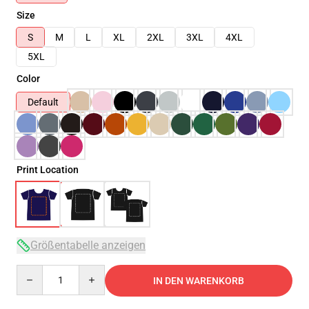
Size
S
M
L
XL
2XL
3XL
4XL
5XL
Color
Default
Print Location
Größentabelle anzeigen
Quantity
IN DEN WARENKORB