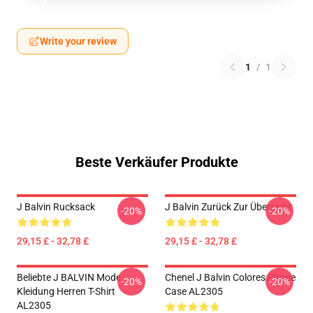
Write your review
1
/
1
Beste Verkäufer Produkte
J Balvin Rucksack
J Balvin Zurück Zur Übersicht
-20%
-20%
29,15 £ - 32,78 £
29,15 £ - 32,78 £
Beliebte J BALVIN Mode
Chenel J Balvin Colores Phone
-20%
-20%
Kleidung Herren T-Shirt
Case AL2305
AL2305