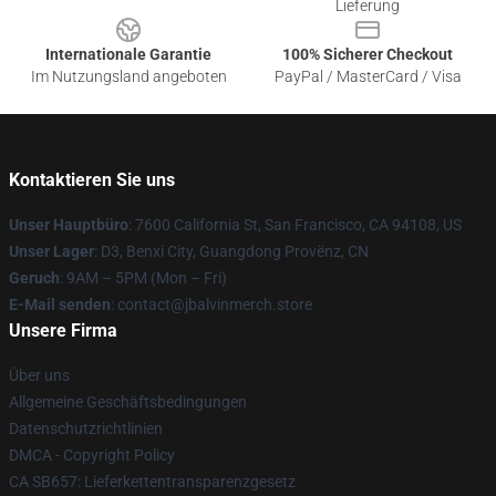
Lieferung
Internationale Garantie
100% Sicherer Checkout
Im Nutzungsland angeboten
PayPal / MasterCard / Visa
Kontaktieren Sie uns
Unser Hauptbüro
: 7600 California St, San Francisco, CA 94108, US
Unser Lager
: D3, Benxi City, Guangdong Provënz, CN
Geruch
: 9AM – 5PM (Mon – Fri)
E-Mail senden
: contact@jbalvinmerch.store
Unsere Firma
Über uns
Allgemeine Geschäftsbedingungen
Datenschutzrichtlinien
DMCA - Copyright Policy
CA SB657: Lieferkettentransparenzgesetz