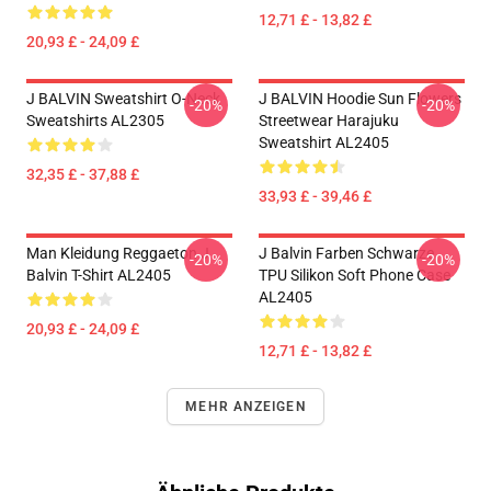
12,71 £ - 13,82 £
20,93 £ - 24,09 £
J BALVIN Sweatshirt O-Neck
J BALVIN Hoodie Sun Flowers
-20%
-20%
Sweatshirts AL2305
Streetwear Harajuku
Sweatshirt AL2405
32,35 £ - 37,88 £
33,93 £ - 39,46 £
Man Kleidung Reggaeton J
J Balvin Farben Schwarze
-20%
-20%
Balvin T-Shirt AL2405
TPU Silikon Soft Phone Case
AL2405
20,93 £ - 24,09 £
12,71 £ - 13,82 £
MEHR ANZEIGEN