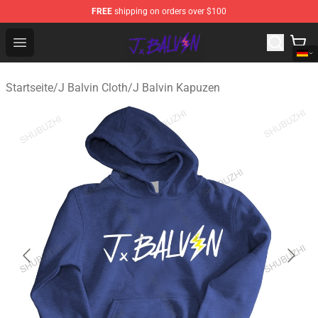
FREE
shipping on orders over $100
J Balvin Store - Official J Balvin Merchandise Shop
Open menu
Startseite
/
J Balvin Cloth
/
J Balvin Kapuzen