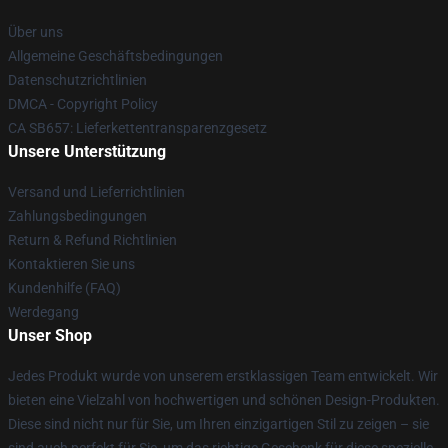
Über uns
Allgemeine Geschäftsbedingungen
Datenschutzrichtlinien
DMCA - Copyright Policy
CA SB657: Lieferkettentransparenzgesetz
Unsere Unterstützung
Versand und Lieferrichtlinien
Zahlungsbedingungen
Return & Refund Richtlinien
Kontaktieren Sie uns
Kundenhilfe (FAQ)
Werdegang
Unser Shop
Jedes Produkt wurde von unserem erstklassigen Team entwickelt. Wir
bieten eine Vielzahl von hochwertigen und schönen Design-Produkten.
Diese sind nicht nur für Sie, um Ihren einzigartigen Stil zu zeigen – sie