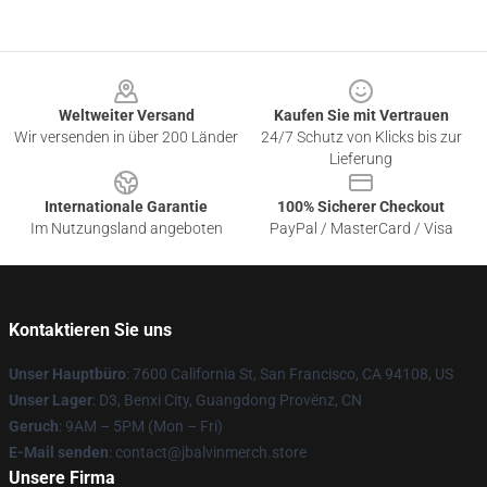
Footer
Weltweiter Versand
Kaufen Sie mit Vertrauen
Wir versenden in über 200 Länder
24/7 Schutz von Klicks bis zur
Lieferung
Internationale Garantie
100% Sicherer Checkout
Im Nutzungsland angeboten
PayPal / MasterCard / Visa
Kontaktieren Sie uns
Unser Hauptbüro
: 7600 California St, San Francisco, CA 94108, US
Unser Lager
: D3, Benxi City, Guangdong Provënz, CN
Geruch
: 9AM – 5PM (Mon – Fri)
E-Mail senden
: contact@jbalvinmerch.store
Unsere Firma