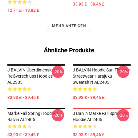
33,93 £ - 39,46 £
12,71 £ - 13,82 £
MEHR ANZEIGEN
Ähnliche Produkte
J BALVIN Überdimensionale
J BALVIN Hoodie Sun Flowers
-20%
-20%
Reißverschluss Hoodies
Streetwear Harajuku
AL2305
Sweatshirt AL2405
33,93 £ - 39,46 £
33,93 £ - 39,46 £
Marke Fall Spring Hoodie J
J Balvin Marke Fall Spring Zip
-20%
-20%
Balvin AL2405
Hoodie AL2405
33,93 £ - 39,46 £
33,93 £ - 39,46 £