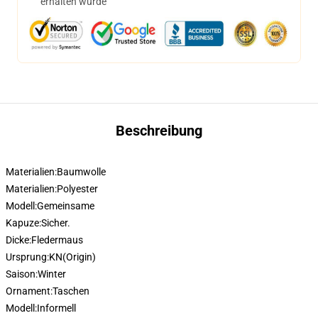
erhalten wurde
Beschreibung
Materialien:
Baumwolle
Materialien:
Polyester
Modell:
Gemeinsame
Kapuze:
Sicher.
Dicke:
Fledermaus
Ursprung:
KN(Origin)
Saison:
Winter
Ornament:
Taschen
Modell:
Informell