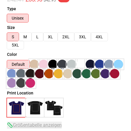
$42.95
Type
Unisex
Size
S
M
L
XL
2XL
3XL
4XL
5XL
Color
Default
Print Location
Größentabelle anzeigen