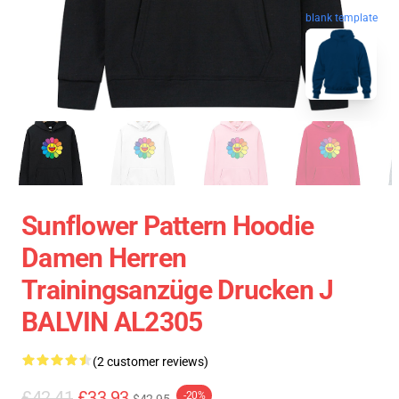
blank template
Sunflower Pattern Hoodie
Damen Herren
Trainingsanzüge Drucken J
BALVIN AL2305
(2 customer reviews)
£42.41
£33.93
-20%