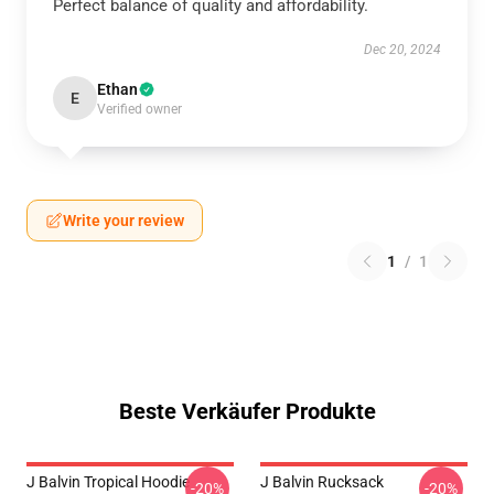
Perfect balance of quality and affordability.
Dec 20, 2024
Ethan
E
Verified owner
Write your review
1
/
1
Beste Verkäufer Produkte
J Balvin Tropical Hoodie
J Balvin Rucksack
-20%
-20%