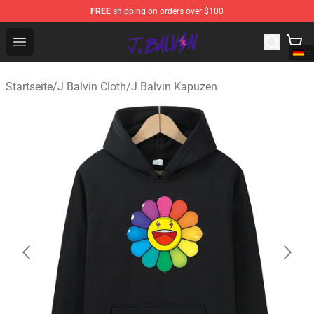
FREE
shipping on orders over $100
J Balvin Store - Official J Balvin Merchandise Shop
Open menu
Startseite
/
J Balvin Cloth
/
J Balvin Kapuzen