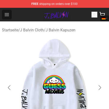
FREE
shipping on orders over $100
J Balvin Store - Official J Balvin Merchandise Shop
Open menu
Startseite
/
J Balvin Cloth
/
J Balvin Kapuzen