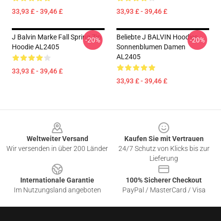
33,93 £ - 39,46 £
33,93 £ - 39,46 £
J Balvin Marke Fall Spring Zip
Beliebte J BALVIN Hoodies
-20%
-20%
Hoodie AL2405
Sonnenblumen Damen
AL2405
33,93 £ - 39,46 £
33,93 £ - 39,46 £
Footer
Weltweiter Versand
Kaufen Sie mit Vertrauen
Wir versenden in über 200 Länder
24/7 Schutz von Klicks bis zur
Lieferung
Internationale Garantie
100% Sicherer Checkout
Im Nutzungsland angeboten
PayPal / MasterCard / Visa