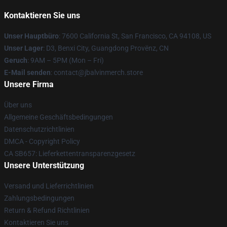
Kontaktieren Sie uns
Unser Hauptbüro
: 7600 California St, San Francisco, CA 94108, US
Unser Lager
: D3, Benxi City, Guangdong Provënz, CN
Geruch
: 9AM – 5PM (Mon – Fri)
E-Mail senden
: contact@jbalvinmerch.store
Unsere Firma
Über uns
Allgemeine Geschäftsbedingungen
Datenschutzrichtlinien
DMCA - Copyright Policy
CA SB657: Lieferkettentransparenzgesetz
Unsere Unterstützung
Versand und Lieferrichtlinien
Zahlungsbedingungen
Return & Refund Richtlinien
Kontaktieren Sie uns