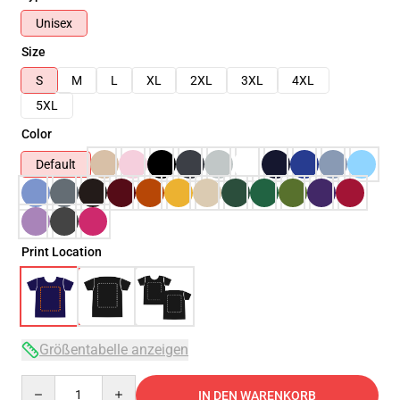
Unisex
Size
S
M
L
XL
2XL
3XL
4XL
5XL
Color
Default
Print Location
Größentabelle anzeigen
Quantity
IN DEN WARENKORB