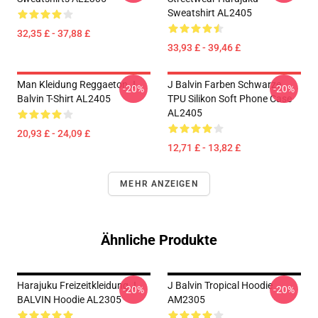
Sweatshirt AL2405
32,35 £ - 37,88 £
33,93 £ - 39,46 £
Man Kleidung Reggaeton J
J Balvin Farben Schwarze
-20%
-20%
Balvin T-Shirt AL2405
TPU Silikon Soft Phone Case
AL2405
20,93 £ - 24,09 £
12,71 £ - 13,82 £
MEHR ANZEIGEN
Ähnliche Produkte
Harajuku Freizeitkleidung J
J Balvin Tropical Hoodie
-20%
-20%
BALVIN Hoodie AL2305
AM2305