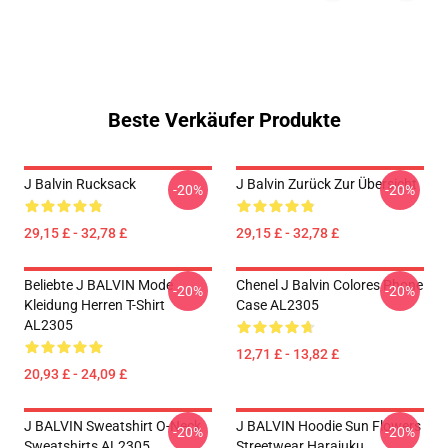
Beste Verkäufer Produkte
J Balvin Rucksack
J Balvin Zurück Zur Übersicht
-20%
-20%
29,15 £ - 32,78 £
29,15 £ - 32,78 £
Beliebte J BALVIN Mode
Chenel J Balvin Colores Phone
-20%
-20%
Kleidung Herren T-Shirt
Case AL2305
AL2305
12,71 £ - 13,82 £
20,93 £ - 24,09 £
J BALVIN Sweatshirt O-Neck
J BALVIN Hoodie Sun Flowers
-20%
-20%
Sweatshirts AL2305
Streetwear Harajuku