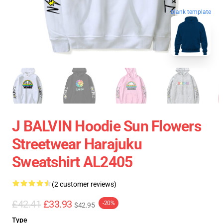
blank template
J BALVIN Hoodie Sun Flowers
Streetwear Harajuku
Sweatshirt AL2405
(2 customer reviews)
£42.41
£33.93
-20%
$42.95
Type