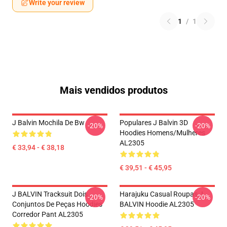
Write your review
1
/
1
Mais vendidos produtos
J Balvin Mochila De Bw
Populares J Balvin 3D
-20%
-20%
Hoodies Homens/mulheres
AL2305
€ 33,94 - € 38,18
€ 39,51 - € 45,95
J BALVIN Tracksuit Dois
Harajuku Casual Roupas J
-20%
-20%
Conjuntos De Peças Hoodies
BALVIN Hoodie AL2305
Corredor Pant AL2305