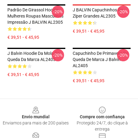
Padrão De Girassol Hoodie
J BALVIN Capuchinhos De
-20%
-20%
Mulheres Roupas Masculinas
Zíper Grandes AL2305
Impressão J BALVIN AL2305
€ 39,51 - € 45,95
€ 39,51 - € 45,95
J Balvin Hoodie Da Mola Da
Capuchinho De Primavera De
-20%
-20%
Queda Da Marca AL2405
Queda De Marca J Balvin
AL2405
€ 39,51 - € 45,95
€ 39,51 - € 45,95
Footer
Envio mundial
Compre com confiança
Enviamos para mais de 200 países
Protegido 24/7, do clique à
entrega