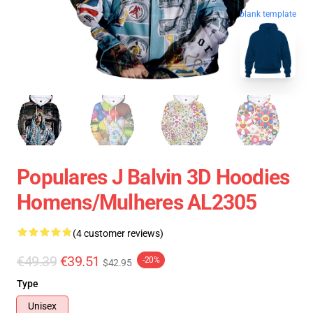
blank template
Populares J Balvin 3D Hoodies
Homens/mulheres AL2305
(4 customer reviews)
€49.39
€39.51
-20%
$42.95
Type
Unisex