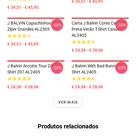
€ 39,51 - € 45,95
€ 39,51 - € 45,95
J BALVIN Capuchinhos De
Carta J Balvin Cores Camisa
-20%
-20%
Zíper Grandes AL2305
Preta Verão T-Shirt Casual
AL2405
€ 39,51 - € 45,95
€ 24,38 - € 28,06
J Balvin Arcoiris Tour 2019 T-
J Balvin With Bad Bunny T
-20%
-20%
Shirt 207 AL2405
Shirt AL2405
€ 24,38 - € 28,06
€ 24,38 - € 28,06
VER MAIS
Produtos relacionados