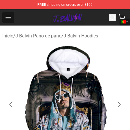
FREE
shipping on orders over $100
J Balvin Store - Official J Balvin Merchandise Shop
Open menu
Início
/
J Balvin Pano de pano
/
J Balvin Hoodies