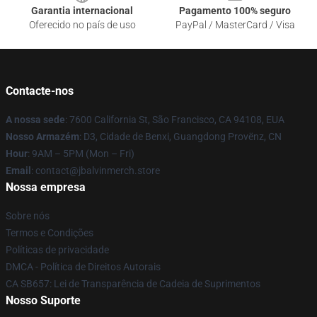
Garantia internacional
Pagamento 100% seguro
Oferecido no país de uso
PayPal / MasterCard / Visa
Contacte-nos
A nossa sede
: 7600 California St, São Francisco, CA 94108, EUA
Nosso Armazém
: D3, Cidade de Benxi, Guangdong Provënz, CN
Hour
: 9AM – 5PM (Mon – Fri)
Email
: contact@jbalvinmerch.store
Nossa empresa
Sobre nós
Termos e Condições
Políticas de privacidade
DMCA - Política de Direitos Autorais
CA SB657: Lei de Transparência de Cadeia de Suprimentos
Nosso Suporte