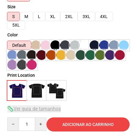
Size
S
M
L
XL
2XL
3XL
4XL
5XL
Color
Default
Print Location
Ver guia de tamanhos
Quantity
ADICIONAR AO CARRINHO