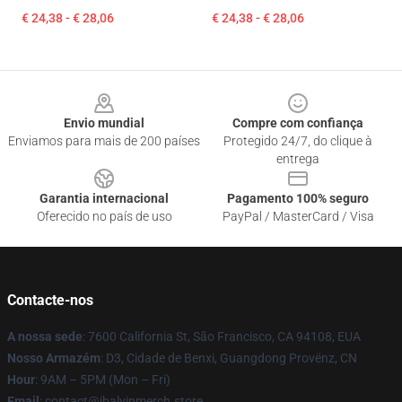
€ 24,38 - € 28,06
€ 24,38 - € 28,06
Footer
Envio mundial
Compre com confiança
Enviamos para mais de 200 países
Protegido 24/7, do clique à
entrega
Garantia internacional
Pagamento 100% seguro
Oferecido no país de uso
PayPal / MasterCard / Visa
Contacte-nos
A nossa sede
: 7600 California St, São Francisco, CA 94108, EUA
Nosso Armazém
: D3, Cidade de Benxi, Guangdong Provënz, CN
Hour
: 9AM – 5PM (Mon – Fri)
Email
: contact@jbalvinmerch.store