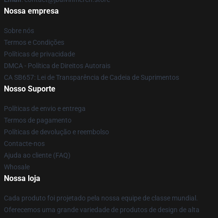
Nossa empresa
Sobre nós
Termos e Condições
Políticas de privacidade
DMCA - Política de Direitos Autorais
CA SB657: Lei de Transparência de Cadeia de Suprimentos
Nosso Suporte
Políticas de envio e entrega
Termos de pagamento
Políticas de devolução e reembolso
Contacte-nos
Ajuda ao cliente (FAQ)
Whosale
Nossa loja
Cada produto foi projetado pela nossa equipe de classe mundial.
Oferecemos uma grande variedade de produtos de design de alta