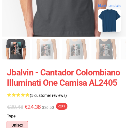
blank template
Jbalvin - Cantador Colombiano
Illuminati One Camisa AL2405
(5 customer reviews)
€30.48
€24.38
-20%
$26.50
Type
Unisex