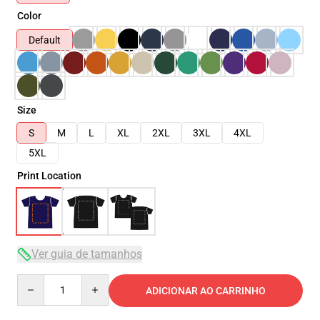
Color
Default
Size
S
M
L
XL
2XL
3XL
4XL
5XL
Print Location
Ver guia de tamanhos
Quantity
ADICIONAR AO CARRINHO