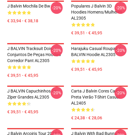
J Balvin Mochila De Bw
Populares J Balvin 3D
-20%
-20%
Hoodies Homens/mulheres
AL2305
€ 33,94 - € 38,18
€ 39,51 - € 45,95
J BALVIN Tracksuit Dois
Harajuku Casual Roupas J
-20%
-20%
Conjuntos De Peças Hoodies
BALVIN Hoodie AL2305
Corredor Pant AL2305
€ 39,51 - € 45,95
€ 39,51 - € 45,95
J BALVIN Capuchinhos De
Carta J Balvin Cores Camisa
-20%
-20%
Zíper Grandes AL2305
Preta Verão T-Shirt Casual
AL2405
€ 39,51 - € 45,95
€ 24,38 - € 28,06
J Balvin Arcoiris Tour 2019 T-
J Balvin With Bad Bunny T