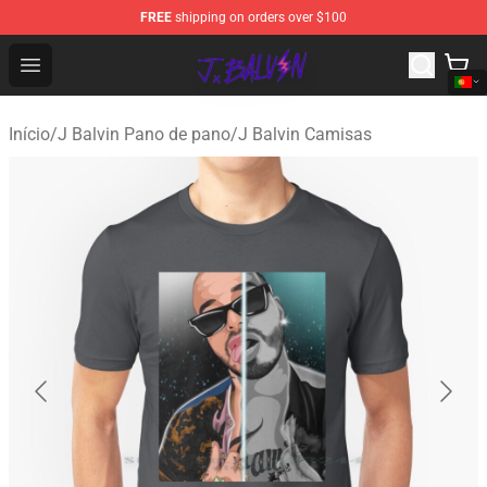
FREE
shipping on orders over $100
J Balvin Store - Official J Balvin Merchandise Shop
Open menu
Início
/
J Balvin Pano de pano
/
J Balvin Camisas