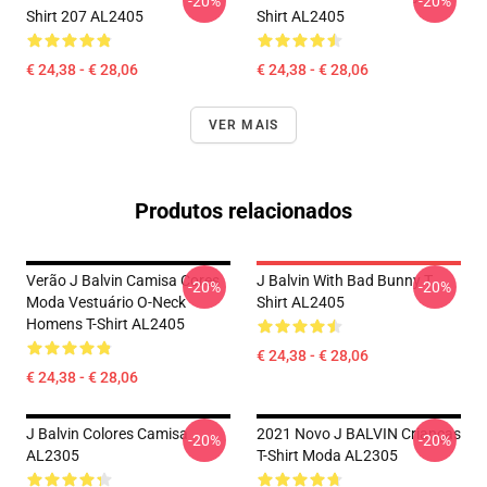
-20%
-20%
Shirt 207 AL2405
Shirt AL2405
€ 24,38 - € 28,06
€ 24,38 - € 28,06
VER MAIS
Produtos relacionados
Verão J Balvin Camisa Cores
J Balvin With Bad Bunny T
-20%
-20%
Moda Vestuário O-Neck
Shirt AL2405
Homens T-Shirt AL2405
€ 24,38 - € 28,06
€ 24,38 - € 28,06
J Balvin Colores Camisa
2021 Novo J BALVIN Crianças
-20%
-20%
AL2305
T-Shirt Moda AL2305