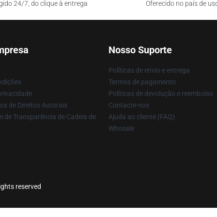
gido 24/7, do clique à entrega
Oferecido no país de us
mpresa
Nosso Suporte
Políticas de envio e entrega
ndições
Termos de pagamento
privacidade
Políticas de devolução e reembolso
ca de Direitos Autorais
Contacte-nos
i de Transparência de Cadeia de
Ajuda ao cliente (FAQ)
Whosale
rights reserved