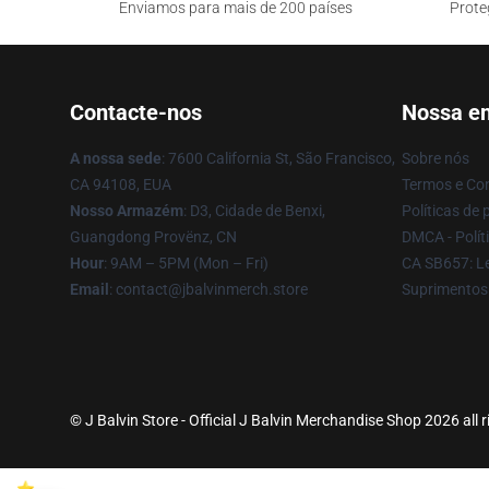
Enviamos para mais de 200 países
Prote
Contacte-nos
Nossa e
A nossa sede
: 7600 California St, São Francisco,
Sobre nós
CA 94108, EUA
Termos e Co
Nosso Armazém
: D3, Cidade de Benxi,
Políticas de 
Guangdong Provënz, CN
DMCA - Políti
Hour
: 9AM – 5PM (Mon – Fri)
CA SB657: Le
Email
: contact@jbalvinmerch.store
Suprimentos
© J Balvin Store - Official J Balvin Merchandise Shop 2026 all 