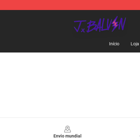
J Balvin Store - Official J Balvin Merchandise Shop
Início
Loja
Footer
Envio mundial