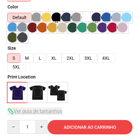
Color
Default
Size
S
M
L
XL
2XL
3XL
4XL
5XL
Print Location
Ver guia de tamanhos
Quantity
ADICIONAR AO CARRINHO