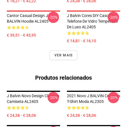
€ 18,21 - € 42,22
€ 24,38 - € 28,06
Cantor Casual Design J
J Balvin Cores DIY Caso De
-20%
-20%
BALVIN Hoodie AL2405
Telefone De Vidro Temperado
De Luxo AL2405
€ 39,51 - € 45,95
€ 14,81 - € 16,10
VER MAIS
Produtos relacionados
J Balvin Novo Design Clássico
2021 Novo J BALVIN Crianças
-20%
-20%
Camiseta AL2405
T-Shirt Moda AL2305
€ 24,38 - € 28,06
€ 24,38 - € 28,06