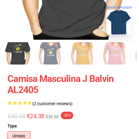
blank template
Camisa Masculina J Balvin
AL2405
(2 customer reviews)
€30.48
€24.38
-20%
$26.50
Type
Unisex