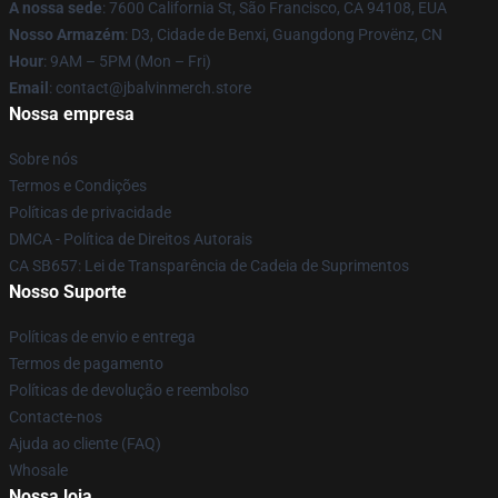
A nossa sede
: 7600 California St, São Francisco, CA 94108, EUA
Nosso Armazém
: D3, Cidade de Benxi, Guangdong Provënz, CN
Hour
: 9AM – 5PM (Mon – Fri)
Email
: contact@jbalvinmerch.store
Nossa empresa
Sobre nós
Termos e Condições
Políticas de privacidade
DMCA - Política de Direitos Autorais
CA SB657: Lei de Transparência de Cadeia de Suprimentos
Nosso Suporte
Políticas de envio e entrega
Termos de pagamento
Políticas de devolução e reembolso
Contacte-nos
Ajuda ao cliente (FAQ)
Whosale
Nossa loja