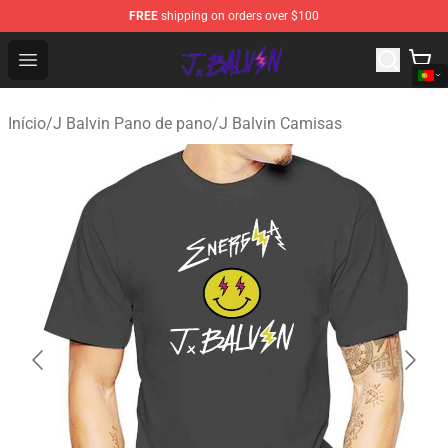
FREE
shipping on orders over $100
J Balvin Store - Official J Balvin Merchandise Shop
Open menu
Início
/
J Balvin Pano de pano
/
J Balvin Camisas