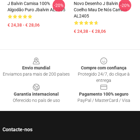
J Balvin Camisa 100%
Novo Desenho J Balvin Novo
-20%
-20%
Algodão Puro Jbalvin AL2405
Coelho Mau De Nós Camisa
AL2405
€ 24,38 - € 28,06
€ 24,38 - € 28,06
Footer
Envio mundial
Compre com confiança
Enviamos para mais de 200 países
Protegido 24/7, do clique à
entrega
Garantia internacional
Pagamento 100% seguro
Oferecido no país de uso
PayPal / MasterCard / Visa
Contacte-nos