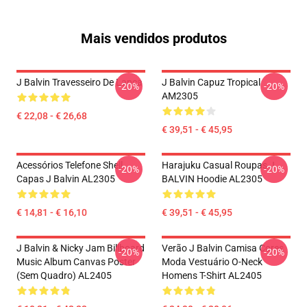
Mais vendidos produtos
J Balvin Travesseiro De Lança
J Balvin Capuz Tropical
-20%
-20%
AM2305
€ 22,08 - € 26,68
€ 39,51 - € 45,95
Acessórios Telefone Shell
Harajuku Casual Roupas J
-20%
-20%
Capas J Balvin AL2305
BALVIN Hoodie AL2305
€ 14,81 - € 16,10
€ 39,51 - € 45,95
J Balvin & Nicky Jam Billboard
Verão J Balvin Camisa Cores
-20%
-20%
Music Album Canvas Poster
Moda Vestuário O-Neck
(Sem Quadro) AL2405
Homens T-Shirt AL2405