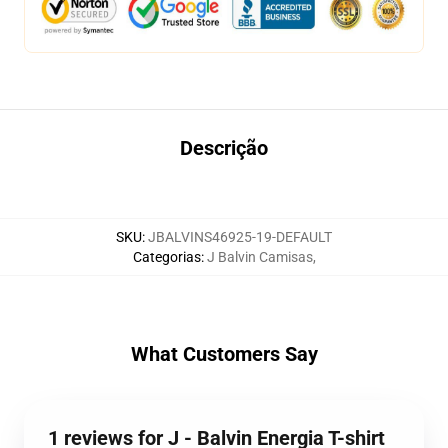
Descrição
SKU
:
JBALVINS46925-19-DEFAULT
Categorias
:
J Balvin Camisas
,
What Customers Say
1 reviews for J - Balvin Energia T-shirt