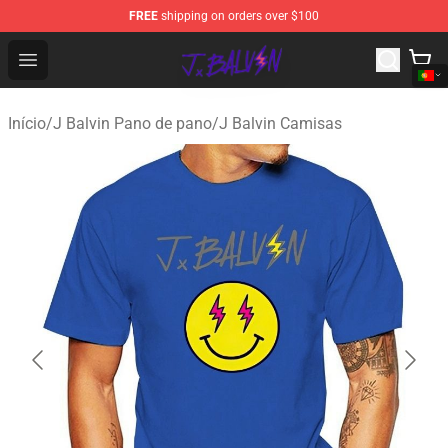
FREE
shipping on orders over $100
J Balvin Store - Official J Balvin Merchandise Shop
Open menu
Início
/
J Balvin Pano de pano
/
J Balvin Camisas