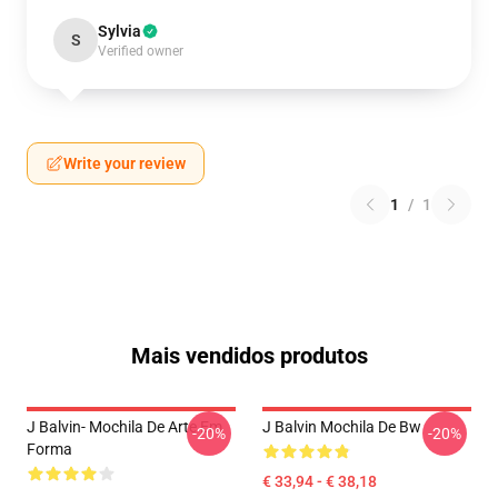
Sylvia
S
Verified owner
Write your review
1
/
1
Mais vendidos produtos
J Balvin- Mochila De Arte Em
J Balvin Mochila De Bw
-20%
-20%
Forma
€ 33,94 - € 38,18