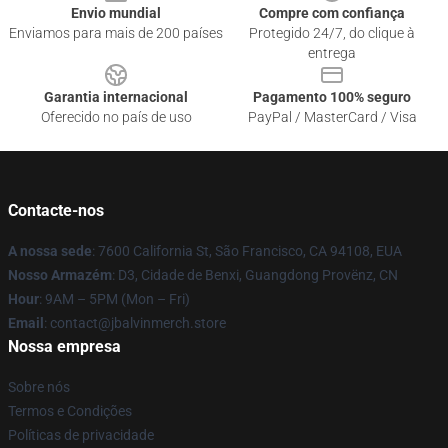
Envio mundial
Compre com confiança
Enviamos para mais de 200 países
Protegido 24/7, do clique à
entrega
Garantia internacional
Pagamento 100% seguro
Oferecido no país de uso
PayPal / MasterCard / Visa
Contacte-nos
A nossa sede
: 7600 California St, São Francisco, CA 94108, EUA
Nosso Armazém
: D3, Cidade de Benxi, Guangdong Provënz, CN
Hour
: 9AM – 5PM (Mon – Fri)
Email
: contact@jbalvinmerch.store
Nossa empresa
Sobre nós
Termos e Condições
Políticas de privacidade