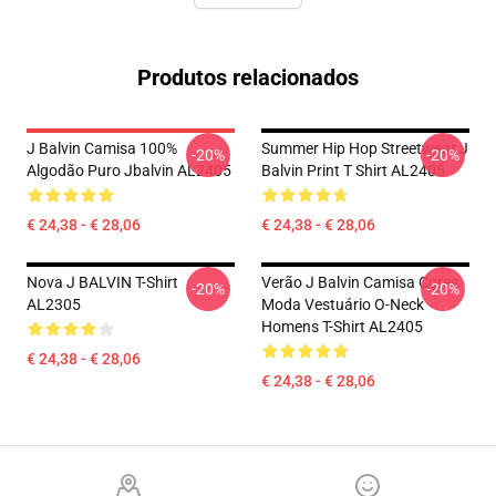
Produtos relacionados
J Balvin Camisa 100%
Summer Hip Hop Streetwear J
-20%
-20%
Algodão Puro Jbalvin AL2405
Balvin Print T Shirt AL2405
€ 24,38 - € 28,06
€ 24,38 - € 28,06
Nova J BALVIN T-Shirt
Verão J Balvin Camisa Cores
-20%
-20%
AL2305
Moda Vestuário O-Neck
Homens T-Shirt AL2405
€ 24,38 - € 28,06
€ 24,38 - € 28,06
Footer