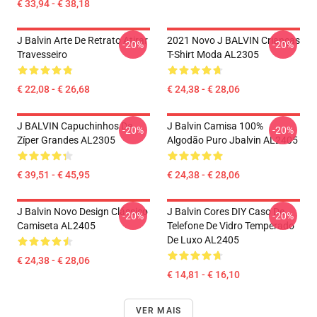
€ 33,94 - € 38,18
J Balvin Arte De Retrato Atirar
2021 Novo J BALVIN Crianças
-20%
-20%
Travesseiro
T-Shirt Moda AL2305
€ 22,08 - € 26,68
€ 24,38 - € 28,06
J BALVIN Capuchinhos De
J Balvin Camisa 100%
-20%
-20%
Zíper Grandes AL2305
Algodão Puro Jbalvin AL2405
€ 39,51 - € 45,95
€ 24,38 - € 28,06
J Balvin Novo Design Clássico
J Balvin Cores DIY Caso De
-20%
-20%
Camiseta AL2405
Telefone De Vidro Temperado
De Luxo AL2405
€ 24,38 - € 28,06
€ 14,81 - € 16,10
VER MAIS