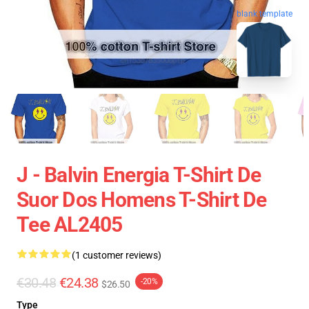
blank template
J - Balvin Energia T-Shirt De
Suor Dos Homens T-Shirt De
Tee AL2405
(1 customer reviews)
€30.48
€24.38
-20%
$26.50
Type