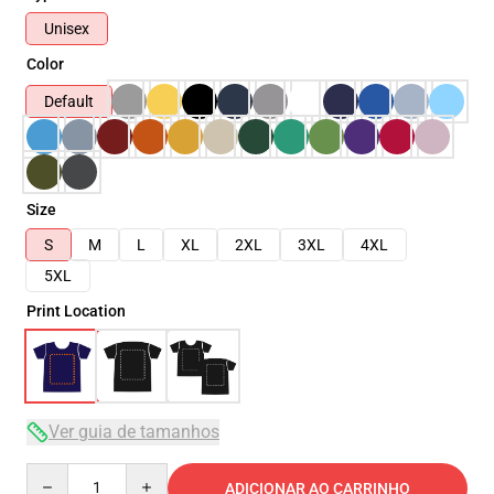
Unisex
Color
Default
Size
S
M
L
XL
2XL
3XL
4XL
5XL
Print Location
Ver guia de tamanhos
Quantity
ADICIONAR AO CARRINHO