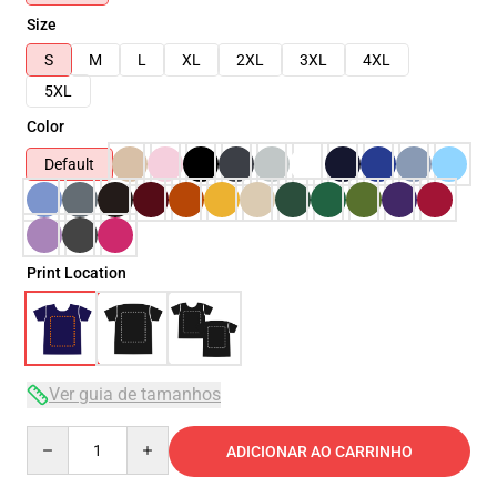
Size
S
M
L
XL
2XL
3XL
4XL
5XL
Color
Default
Print Location
Ver guia de tamanhos
Quantity
ADICIONAR AO CARRINHO