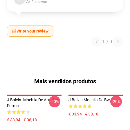
Verified owner
Write your review
1
/
1
Mais vendidos produtos
J Balvin- Mochila De Arte Em
J Balvin Mochila De Bw
-20%
-20%
Forma
€ 33,94 - € 38,18
€ 33,94 - € 38,18