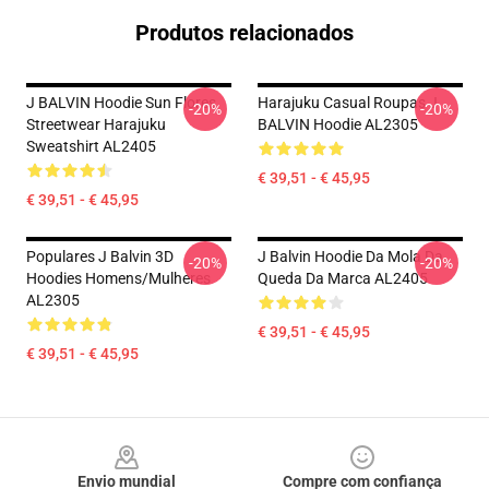
Produtos relacionados
J BALVIN Hoodie Sun Flores
Harajuku Casual Roupas J
-20%
-20%
Streetwear Harajuku
BALVIN Hoodie AL2305
Sweatshirt AL2405
€ 39,51 - € 45,95
€ 39,51 - € 45,95
Populares J Balvin 3D
J Balvin Hoodie Da Mola Da
-20%
-20%
Hoodies Homens/mulheres
Queda Da Marca AL2405
AL2305
€ 39,51 - € 45,95
€ 39,51 - € 45,95
Footer
Envio mundial
Compre com confiança