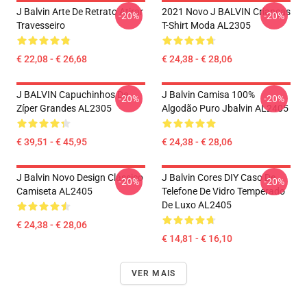
J Balvin Arte De Retrato Atirar
2021 Novo J BALVIN Crianças
-20%
-20%
Travesseiro
T-Shirt Moda AL2305
€ 22,08 - € 26,68
€ 24,38 - € 28,06
J BALVIN Capuchinhos De
J Balvin Camisa 100%
-20%
-20%
Zíper Grandes AL2305
Algodão Puro Jbalvin AL2405
€ 39,51 - € 45,95
€ 24,38 - € 28,06
J Balvin Novo Design Clássico
J Balvin Cores DIY Caso De
-20%
-20%
Camiseta AL2405
Telefone De Vidro Temperado
De Luxo AL2405
€ 24,38 - € 28,06
€ 14,81 - € 16,10
VER MAIS