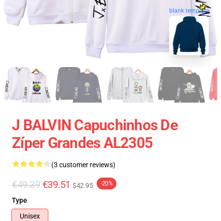
blank template
J BALVIN Capuchinhos De
Zíper Grandes AL2305
(3 customer reviews)
€49.39
€39.51
-20%
$42.95
Type
Unisex