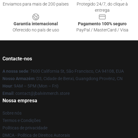
Enviamos para mais de 200 países
Protegido 24/7, do clique à
entrega
Garantia internacional
Pagamento 100% seguro
Oferecido no país de uso
PayPal / MasterCard / Visa
Contacte-nos
A nossa sede
: 7600 California St, São Francisco, CA 94108, EUA
Nosso Armazém
: D3, Cidade de Benxi, Guangdong Provënz, CN
Hour
: 9AM – 5PM (Mon – Fri)
Email
: contact@jbalvinmerch.store
Nossa empresa
Sobre nós
Termos e Condições
Políticas de privacidade
DMCA - Política de Direitos Autorais