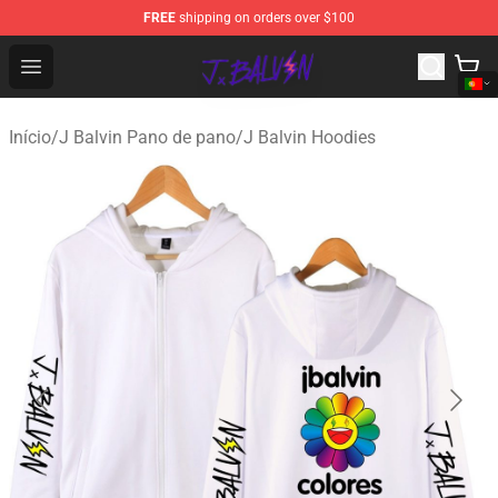
FREE
shipping on orders over $100
J Balvin Store - Official J Balvin Merchandise Shop
Open menu
Início
/
J Balvin Pano de pano
/
J Balvin Hoodies