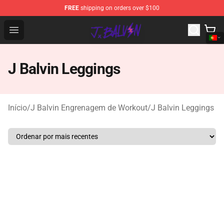
FREE
shipping on orders over $100
J Balvin Store - Official J Balvin Merchandise Shop
Open menu
J Balvin Leggings
Início
/
J Balvin Engrenagem de Workout
/
J Balvin Leggings