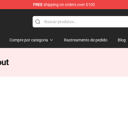
FREE
shipping on orders over $100
Compre por categoria
Rastreamento de pedido
Blog
out