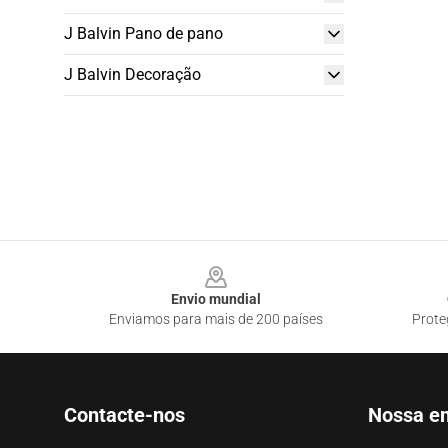
J Balvin Pano de pano
J Balvin Decoração
Footer
Envio mundial
Enviamos para mais de 200 países
Prote
Contacte-nos
Nossa e