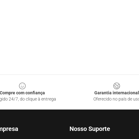
Compre com confiança
Garantia internacional
gido 24/7, do clique à entrega
Oferecido no país de us
mpresa
Nosso Suporte