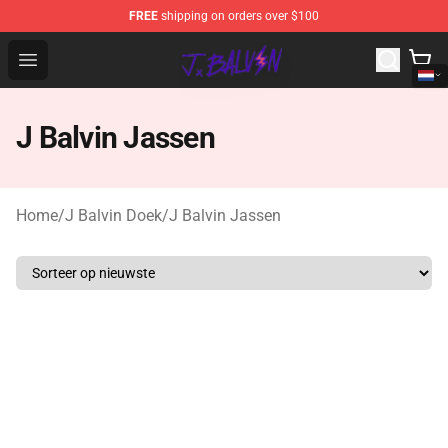
FREE
shipping on orders over $100
J Balvin Store - Official J Balvin Merchandise Shop
Open menu
J Balvin Jassen
Home
/
J Balvin Doek
/
J Balvin Jassen