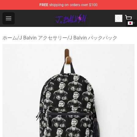
FREE
shipping on orders over $100
J Balvin Store - Official J Balvin Merchandise Shop
Open menu
ホーム
/
J Balvin アクセサリー
/
J Balvin バックパック