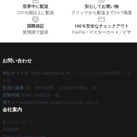
世界中に配送
安心してお買い物
200カ国以上に配送
クリックから配送まで24/7保護
国際保証
100％安全なチェックアウト
使用国で提供
PayPal / マスターカード / ビザ
お問い合わせ
本社オフィス
: 7600 California St, サンフランシスコ, CA 94108, アメ
リカ
私達の倉庫
: D3、Benxi都市、広東省Provënz、CN
営業時間
: 9:00～18:00(月～金)
電子メール
:jbalvinmerch.store からのお問い合わせ
会社案内
私たちについて
利用規約
プライバシーポリシー