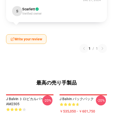
Dec 27, 2024
Scarlett
S
Verified owner
Write your review
1
/
1
最高の売り手製品
J Balvin トロピカルパーカー
J Balvin バックパック
-20%
-20%
AM2305
￥535,050 - ￥601,750