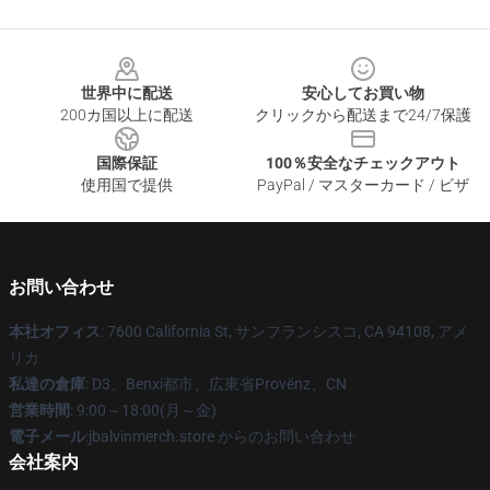
Footer
世界中に配送
安心してお買い物
200カ国以上に配送
クリックから配送まで24/7保護
国際保証
100％安全なチェックアウト
使用国で提供
PayPal / マスターカード / ビザ
お問い合わせ
本社オフィス
: 7600 California St, サンフランシスコ, CA 94108, アメ
リカ
私達の倉庫
: D3、Benxi都市、広東省Provënz、CN
営業時間
: 9:00～18:00(月～金)
電子メール
:jbalvinmerch.store からのお問い合わせ
会社案内