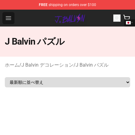
FREE
shipping on orders over $100
J Balvin Store - Official J Balvin Merchandise Shop
Open menu
J Balvin パズル
ホーム
/
J Balvin デコレーション
/
J Balvin パズル