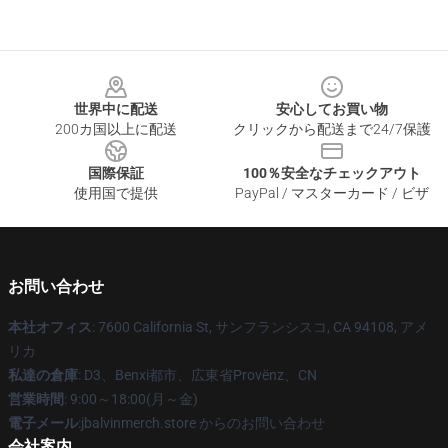
Footer
世界中に配送
安心してお買い物
200カ国以上に配送
クリックから配送まで24/7保護
国際保証
100％安全なチェックアウト
使用国で提供
PayPal / マスターカード / ビザ
お問い合わせ
本社オフィス
: 7600 California St, サンフランシスコ, CA 94108, アメ
リカ
私達の倉庫
: D3、Benxi都市、広東省Provënz、CN
営業時間
: 9:00～18:00(月～金)
電子メール
:jbalvinmerch.store からのお問い合わせ
会社案内