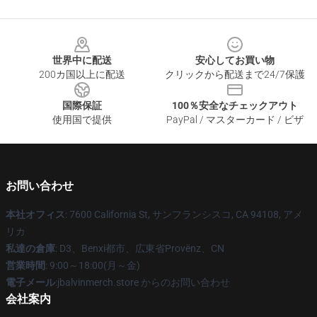
Footer
世界中に配送
安心してお買い物
200カ国以上に配送
クリックから配送まで24/7保護
国際保証
100％安全なチェックアウト
使用国で提供
PayPal / マスターカード / ビザ
お問い合わせ
本社オフィス
: 7600 California St, サンフランシスコ, CA 94108, アメ
リカ
私達の倉庫
: D3、Benxi都市、広東省Provënz、CN
営業時間
: 9:00～18:00(月～金)
電子メール
:jbalvinmerch.store からのお問い合わせ
会社案内