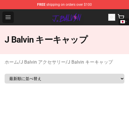
FREE
shipping on orders over $100
J Balvin Store - Official J Balvin Merchandise Shop
Open menu
J Balvin キーキャップ
ホーム
/
J Balvin アクセサリー
/
J Balvin キーキャップ