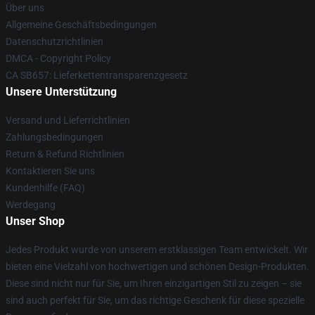
Über uns
Allgemeine Geschäftsbedingungen
Datenschutzrichtlinien
DMCA - Copyright Policy
CA SB657: Lieferkettentransparenzgesetz
Unsere Unterstützung
Versand und Lieferrichtlinien
Zahlungsbedingungen
Return & Refund Richtlinien
Kontaktieren Sie uns
Kundenhilfe (FAQ)
Werdegang
Unser Shop
Jedes Produkt wurde von unserem erstklassigen Team entwickelt. Wir
bieten eine Vielzahl von hochwertigen und schönen Design-Produkten.
Diese sind nicht nur für Sie, um Ihren einzigartigen Stil zu zeigen – sie
sind auch perfekt für Sie, um das richtige Geschenk für diese spezielle