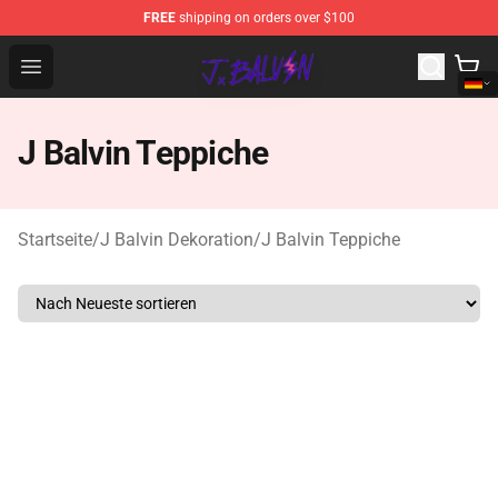
FREE
shipping on orders over $100
J Balvin Store - Official J Balvin Merchandise Shop
Open menu
J Balvin Teppiche
Startseite
/
J Balvin Dekoration
/
J Balvin Teppiche