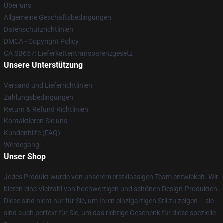
Über uns
Allgemeine Geschäftsbedingungen
Datenschutzrichtlinien
DMCA - Copyright Policy
CA SB657: Lieferkettentransparenzgesetz
Unsere Unterstützung
Versand und Lieferrichtlinien
Zahlungsbedingungen
Return & Refund Richtlinien
Kontaktieren Sie uns
Kundenhilfe (FAQ)
Werdegang
Unser Shop
Jedes Produkt wurde von unserem erstklassigen Team entwickelt. Wir
bieten eine Vielzahl von hochwertigen und schönen Design-Produkten.
Diese sind nicht nur für Sie, um Ihren einzigartigen Stil zu zeigen – sie
sind auch perfekt für Sie, um das richtige Geschenk für diese spezielle