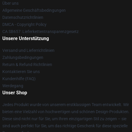
Über uns
Allgemeine Geschäftsbedingungen
Datenschutzrichtlinien
DMCA - Copyright Policy
CA SB657: Lieferkettentransparenzgesetz
Unsere Unterstützung
Versand und Lieferrichtlinien
Zahlungsbedingungen
Return & Refund Richtlinien
Kontaktieren Sie uns
Kundenhilfe (FAQ)
Werdegang
Unser Shop
Jedes Produkt wurde von unserem erstklassigen Team entwickelt. Wir
bieten eine Vielzahl von hochwertigen und schönen Design-Produkten.
Diese sind nicht nur für Sie, um Ihren einzigartigen Stil zu zeigen – sie
sind auch perfekt für Sie, um das richtige Geschenk für diese spezielle