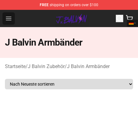
FREE
shipping on orders over $100
J Balvin Store - Official J Balvin Merchandise Shop
Open menu
J Balvin Armbänder
Startseite
/
J Balvin Zubehör
/
J Balvin Armbänder