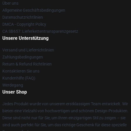
Über uns
Allgemeine Geschäftsbedingungen
Datenschutzrichtlinien
DMCA - Copyright Policy
CA SB657: Lieferkettentransparenzgesetz
Unsere Unterstützung
Versand und Lieferrichtlinien
Zahlungsbedingungen
Return & Refund Richtlinien
Kontaktieren Sie uns
Kundenhilfe (FAQ)
Werdegang
Unser Shop
Jedes Produkt wurde von unserem erstklassigen Team entwickelt. Wir
bieten eine Vielzahl von hochwertigen und schönen Design-Produkten.
Diese sind nicht nur für Sie, um Ihren einzigartigen Stil zu zeigen – sie
sind auch perfekt für Sie, um das richtige Geschenk für diese spezielle