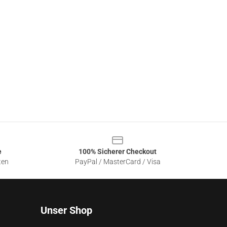
e
100% Sicherer Checkout
ten
PayPal / MasterCard / Visa
Unser Shop