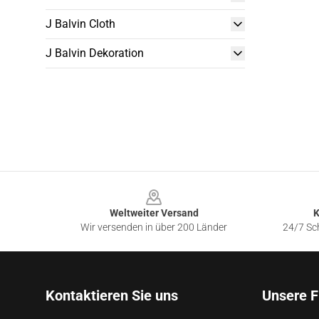
J Balvin Cloth
J Balvin Dekoration
Footer
Weltweiter Versand
K
Wir versenden in über 200 Länder
24/7 Sch
Kontaktieren Sie uns
Unsere F