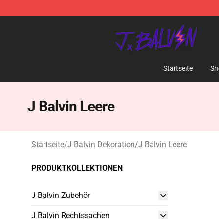
J Balvin Store - Official J Balvin Merchandise Shop
Startseite
Sh
J Balvin Leere
Startseite
/
J Balvin Dekoration
/
J Balvin Leere
PRODUKTKOLLEKTIONEN
J Balvin Zubehör
J Balvin Rechtssachen