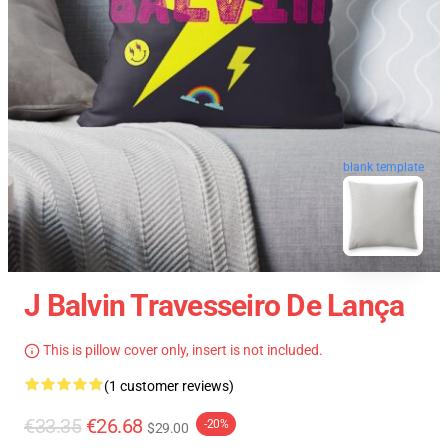
blank template
J Balvin Travesseiro De Lança
This is pillow cover only, insert is not included.
(1 customer reviews)
€33.35
€26.68
-20%
$29.00