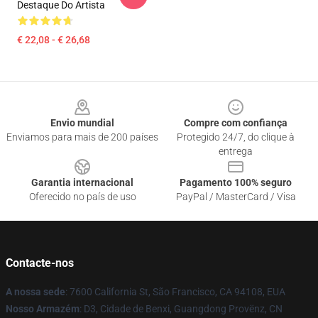
Destaque Do Artista
€ 22,08 - € 26,68
Footer
Envio mundial
Compre com confiança
Enviamos para mais de 200 países
Protegido 24/7, do clique à
entrega
Garantia internacional
Pagamento 100% seguro
Oferecido no país de uso
PayPal / MasterCard / Visa
Contacte-nos
A nossa sede
: 7600 California St, São Francisco, CA 94108, EUA
Nosso Armazém
: D3, Cidade de Benxi, Guangdong Provënz, CN