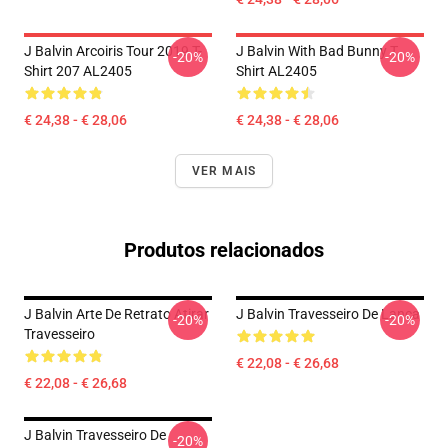
J Balvin Arcoiris Tour 2019 T-
J Balvin With Bad Bunny T
-20%
-20%
Shirt 207 AL2405
Shirt AL2405
€ 24,38 - € 28,06
€ 24,38 - € 28,06
VER MAIS
Produtos relacionados
J Balvin Arte De Retrato Atirar
J Balvin Travesseiro De Lança
-20%
-20%
Travesseiro
€ 22,08 - € 26,68
€ 22,08 - € 26,68
J Balvin Travesseiro De
-20%