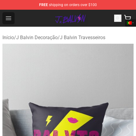
FREE
shipping on orders over $100
J Balvin Store - Official J Balvin Merchandise Shop
Open menu
Início
/
J Balvin Decoração
/
J Balvin Travesseiros