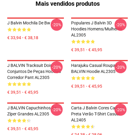
Mais vendidos produtos
J Balvin Mochila De Bw
Populares J Balvin 3D
-20%
-20%
Hoodies Homens/mulheres
AL2305
€ 33,94 - € 38,18
€ 39,51 - € 45,95
J BALVIN Tracksuit Dois
Harajuku Casual Roupas J
-20%
-20%
Conjuntos De Peças Hoodies
BALVIN Hoodie AL2305
Corredor Pant AL2305
€ 39,51 - € 45,95
€ 39,51 - € 45,95
J BALVIN Capuchinhos De
Carta J Balvin Cores Camisa
-20%
-20%
Zíper Grandes AL2305
Preta Verão T-Shirt Casual
AL2405
€ 39,51 - € 45,95
€ 24,38 - € 28,06