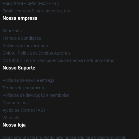
Hour
: 9AM – 5PM (Mon – Fri)
Email
: contact@jbalvinmerch.store
Nossa empresa
Sobre nós
Termos e Condições
Políticas de privacidade
DMCA - Política de Direitos Autorais
CA SB657: Lei de Transparência de Cadeia de Suprimentos
Nosso Suporte
Políticas de envio e entrega
Termos de pagamento
Políticas de devolução e reembolso
Contacte-nos
Ajuda ao cliente (FAQ)
Whosale
Nossa loja
Cada produto foi projetado pela nossa equipe de classe mundial.