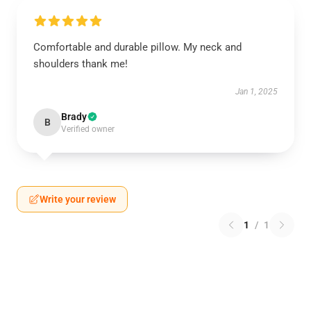
Comfortable and durable pillow. My neck and
shoulders thank me!
Jan 1, 2025
Brady
B
Verified owner
Write your review
1
/
1