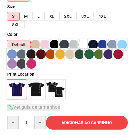
Size
S
M
L
XL
2XL
3XL
4XL
5XL
Color
Default
Print Location
Ver guia de tamanhos
Quantity
ADICIONAR AO CARRINHO