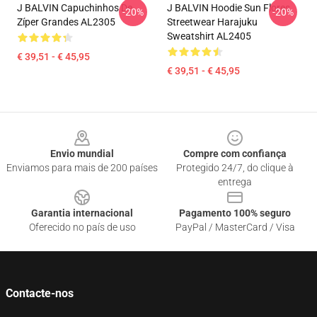
J BALVIN Capuchinhos De
J BALVIN Hoodie Sun Flores
-20%
-20%
Zíper Grandes AL2305
Streetwear Harajuku
Sweatshirt AL2405
€ 39,51 - € 45,95
€ 39,51 - € 45,95
Footer
Envio mundial
Compre com confiança
Enviamos para mais de 200 países
Protegido 24/7, do clique à
entrega
Garantia internacional
Pagamento 100% seguro
Oferecido no país de uso
PayPal / MasterCard / Visa
Contacte-nos