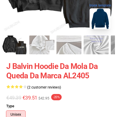
blank template
J Balvin Hoodie Da Mola Da
Queda Da Marca AL2405
(2 customer reviews)
€49.39
€39.51
-20%
$42.95
Type
Unisex