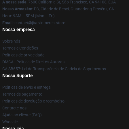
A nossa sede
: 7600 California St, São Francisco, CA 94108, EUA
Nosso Armazém
: D3, Cidade de Benxi, Guangdong Provënz, CN
Hour
: 9AM – 5PM (Mon – Fri)
Email
: contact@jbalvinmerch.store
Nossa empresa
Sobre nós
Termos e Condições
Políticas de privacidade
DMCA - Política de Direitos Autorais
CA SB657: Lei de Transparência de Cadeia de Suprimentos
Nosso Suporte
Políticas de envio e entrega
Termos de pagamento
Políticas de devolução e reembolso
Contacte-nos
Ajuda ao cliente (FAQ)
Whosale
Nossa loja