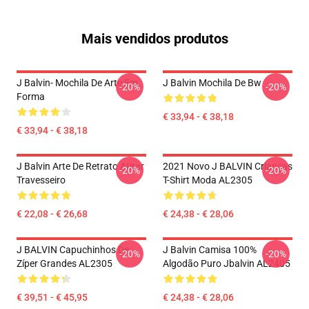
Mais vendidos produtos
J Balvin- Mochila De Arte Em
J Balvin Mochila De Bw
-20%
-20%
Forma
€ 33,94 - € 38,18
€ 33,94 - € 38,18
J Balvin Arte De Retrato Atirar
2021 Novo J BALVIN Crianças
-20%
-20%
Travesseiro
T-Shirt Moda AL2305
€ 22,08 - € 26,68
€ 24,38 - € 28,06
J BALVIN Capuchinhos De
J Balvin Camisa 100%
-20%
-20%
Zíper Grandes AL2305
Algodão Puro Jbalvin AL2405
€ 39,51 - € 45,95
€ 24,38 - € 28,06