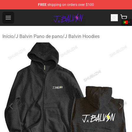
FREE
shipping on orders over $100
J Balvin Store - Official J Balvin Merchandise Shop
Open menu
Início
/
J Balvin Pano de pano
/
J Balvin Hoodies