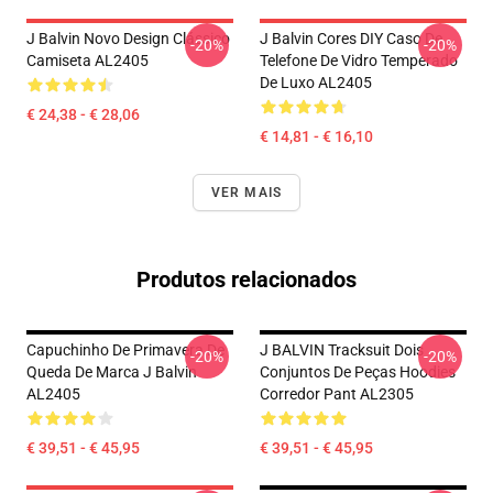
J Balvin Novo Design Clássico
J Balvin Cores DIY Caso De
-20%
-20%
Camiseta AL2405
Telefone De Vidro Temperado
De Luxo AL2405
€ 24,38 - € 28,06
€ 14,81 - € 16,10
VER MAIS
Produtos relacionados
Capuchinho De Primavera De
J BALVIN Tracksuit Dois
-20%
-20%
Queda De Marca J Balvin
Conjuntos De Peças Hoodies
AL2405
Corredor Pant AL2305
€ 39,51 - € 45,95
€ 39,51 - € 45,95