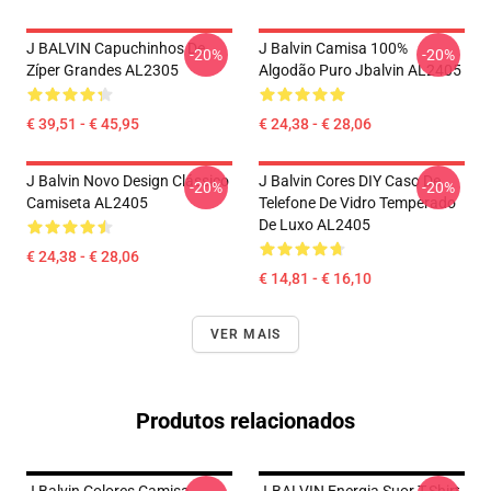
J BALVIN Capuchinhos De
J Balvin Camisa 100%
-20%
-20%
Zíper Grandes AL2305
Algodão Puro Jbalvin AL2405
€ 39,51 - € 45,95
€ 24,38 - € 28,06
J Balvin Novo Design Clássico
J Balvin Cores DIY Caso De
-20%
-20%
Camiseta AL2405
Telefone De Vidro Temperado
De Luxo AL2405
€ 24,38 - € 28,06
€ 14,81 - € 16,10
VER MAIS
Produtos relacionados