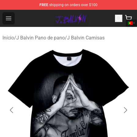
FREE
shipping on orders over $100
J Balvin Store - Official J Balvin Merchandise Shop
Open menu
Início
/
J Balvin Pano de pano
/
J Balvin Camisas