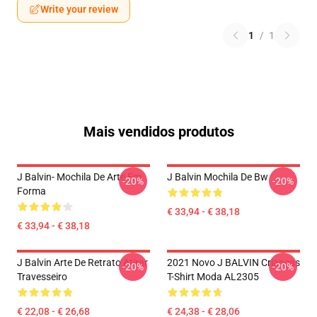
Write your review
1
/
1
Mais vendidos produtos
J Balvin- Mochila De Arte Em
J Balvin Mochila De Bw
-20%
-20%
Forma
€ 33,94 - € 38,18
€ 33,94 - € 38,18
J Balvin Arte De Retrato Atirar
2021 Novo J BALVIN Crianças
-20%
-20%
Travesseiro
T-Shirt Moda AL2305
€ 22,08 - € 26,68
€ 24,38 - € 28,06