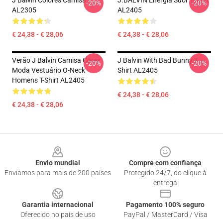
J Balvin Colores Camisa
J.BALVIN Energia Suor T-Shirt
-20%
-20%
AL2305
AL2405
€ 24,38 - € 28,06
€ 24,38 - € 28,06
Verão J Balvin Camisa Cores
J Balvin With Bad Bunny T
-20%
-20%
Moda Vestuário O-Neck
Shirt AL2405
Homens T-Shirt AL2405
€ 24,38 - € 28,06
€ 24,38 - € 28,06
Footer
Envio mundial
Compre com confiança
Enviamos para mais de 200 países
Protegido 24/7, do clique à
entrega
Garantia internacional
Pagamento 100% seguro
Oferecido no país de uso
PayPal / MasterCard / Visa