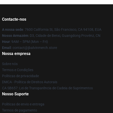
Contacte-nos
A nossa sede
: 7600 California St, São Francisco, CA 94108, EUA
Nosso Armazém
: D3, Cidade de Benxi, Guangdong Provënz, CN
Hour
: 9AM – 5PM (Mon – Fri)
Email
: contact@jbalvinmerch.store
Nossa empresa
Sobre nós
Termos e Condições
Políticas de privacidade
DMCA - Política de Direitos Autorais
CA SB657: Lei de Transparência de Cadeia de Suprimentos
Nosso Suporte
Políticas de envio e entrega
Termos de pagamento