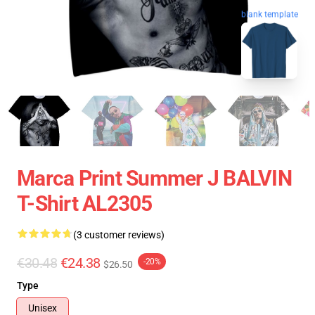
blank template
Marca Print Summer J BALVIN
T-Shirt AL2305
(3 customer reviews)
€30.48
€24.38
-20%
$26.50
Type
Unisex