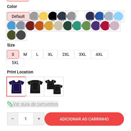
Color
Default
Size
S
M
L
XL
2XL
3XL
4XL
5XL
Print Location
Ver guia de tamanhos
Quantity
ADICIONAR AO CARRINHO