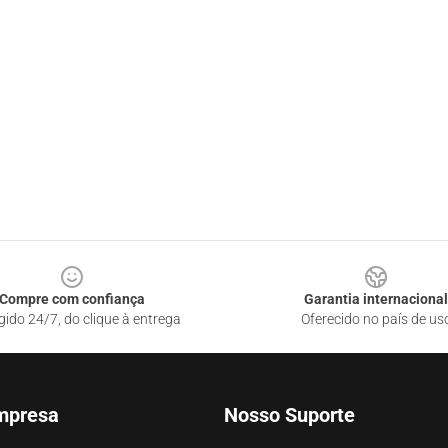
Compre com confiança
Garantia internacional
gido 24/7, do clique à entrega
Oferecido no país de us
mpresa
Nosso Suporte