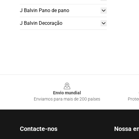
J Balvin Pano de pano
J Balvin Decoração
Footer
Envio mundial
Enviamos para mais de 200 países
Prote
Contacte-nos
Nossa e