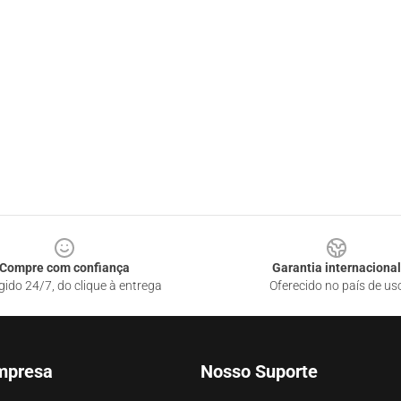
Compre com confiança
Garantia internacional
gido 24/7, do clique à entrega
Oferecido no país de us
mpresa
Nosso Suporte