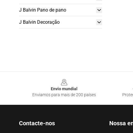
J Balvin Pano de pano
J Balvin Decoração
Footer
Envio mundial
Enviamos para mais de 200 países
Prote
Contacte-nos
Nossa e