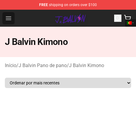
FREE
shipping on orders over $100
J Balvin Store - Official J Balvin Merchandise Shop
Open menu
J Balvin Kimono
Início
/
J Balvin Pano de pano
/
J Balvin Kimono