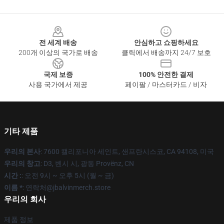
Footer
전 세계 배송
안심하고 쇼핑하세요
200개 이상의 국가로 배송
클릭에서 배송까지 24/7 보호
국제 보증
100% 안전한 결제
사용 국가에서 제공
페이팔 / 마스터카드 / 비자
기타 제품
우리의 본사
: 7600 캘리포니아 세인트, 샌프란시스코, CA 94108, 미국
우리의 창고
: D3, 벤시 시, 광동 Provënz, CN
시간 :
: 오전 9시 ~ 오후 5시 (월 ~ 금)
이름 *
: 연락처@jbalvinmerch.store
우리의 회사
제품 정보