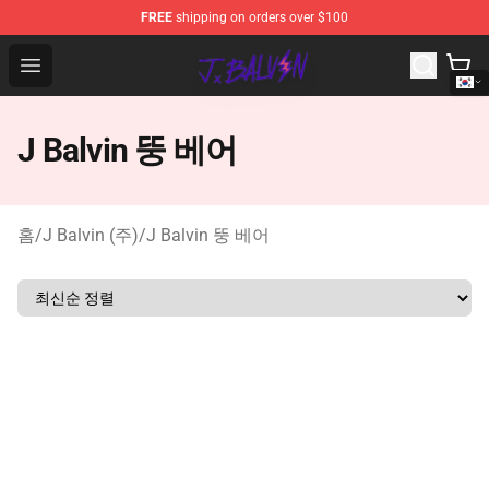
FREE
shipping on orders over $100
J Balvin Store - Official J Balvin Merchandise Shop
Open menu
J Balvin 뚱 베어
홈
/
J Balvin (주)
/
J Balvin 뚱 베어