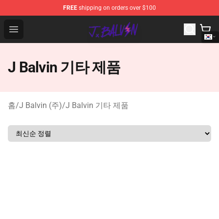
FREE
shipping on orders over $100
J Balvin Store - Official J Balvin Merchandise Shop
Open menu
J Balvin 기타 제품
홈
/
J Balvin (주)
/
J Balvin 기타 제품