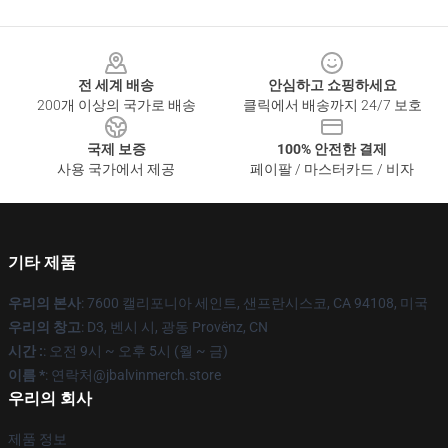
Footer
전 세계 배송
안심하고 쇼핑하세요
200개 이상의 국가로 배송
클릭에서 배송까지 24/7 보호
국제 보증
100% 안전한 결제
사용 국가에서 제공
페이팔 / 마스터카드 / 비자
기타 제품
우리의 본사
: 7600 캘리포니아 세인트, 샌프란시스코, CA 94108, 미국
우리의 창고
: D3, 벤시 시, 광동 Provënz, CN
시간 :
: 오전 9시 ~ 오후 5시 (월 ~ 금)
이름 *
: 연락처@jbalvinmerch.store
우리의 회사
제품 정보