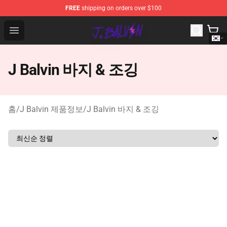
FREE
shipping on orders over $100
J Balvin Store - Official J Balvin Merchandise Shop
Open menu
J Balvin 바지 & 조깅
홈
/
J Balvin 제품정보
/
J Balvin 바지 & 조깅