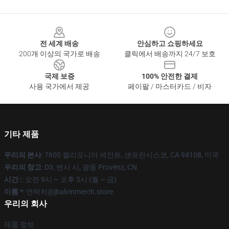
Footer
전 세계 배송
안심하고 쇼핑하세요
200개 이상의 국가로 배송
클릭에서 배송까지 24/7 보호
국제 보증
100% 안전한 결제
사용 국가에서 제공
페이팔 / 마스터카드 / 비자
기타 제품
우리의 본사
: 7600 캘리포니아 세인트, 샌프란시스코, CA 94108, 미국
우리의 창고
: D3, 벤시 시, 광동 Provënz, CN
시간 :
: 오전 9시 ~ 오후 5시 (월 ~ 금)
이름 *
: 연락처@jbalvinmerch.store
우리의 회사
제품 정보