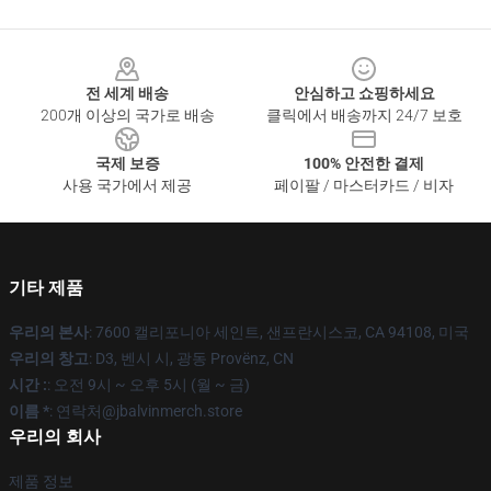
Footer
전 세계 배송
안심하고 쇼핑하세요
200개 이상의 국가로 배송
클릭에서 배송까지 24/7 보호
국제 보증
100% 안전한 결제
사용 국가에서 제공
페이팔 / 마스터카드 / 비자
기타 제품
우리의 본사
: 7600 캘리포니아 세인트, 샌프란시스코, CA 94108, 미국
우리의 창고
: D3, 벤시 시, 광동 Provënz, CN
시간 :
: 오전 9시 ~ 오후 5시 (월 ~ 금)
이름 *
: 연락처@jbalvinmerch.store
우리의 회사
제품 정보