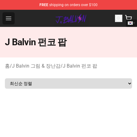
FREE
shipping on orders over $100
J Balvin Store - Official J Balvin Merchandise Shop
Open menu
J Balvin 펀코 팝
홈
/
J Balvin 그림 & 장난감
/
J Balvin 펀코 팝