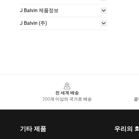
J Balvin 제품정보
J Balvin (주)
Footer
전 세계 배송
200개 이상의 국가로 배송
클
기타 제품
우리의 