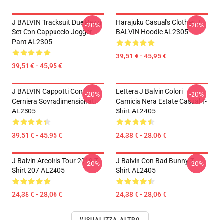
J BALVIN Tracksuit Due Pezzi
Harajuku Casual's Clothes J
-20%
-20%
Set Con Cappuccio Jogger
BALVIN Hoodie AL2305
Pant AL2305
39,51 € - 45,95 €
39,51 € - 45,95 €
J BALVIN Cappotti Con
Lettera J Balvin Colori
-20%
-20%
Cerniera Sovradimensionati
Camicia Nera Estate Casual T-
AL2305
Shirt AL2405
39,51 € - 45,95 €
24,38 € - 28,06 €
J Balvin Arcoiris Tour 2019 T-
J Balvin Con Bad Bunny T
-20%
-20%
Shirt 207 AL2405
Shirt AL2405
24,38 € - 28,06 €
24,38 € - 28,06 €
VISUALIZZA ALTRO