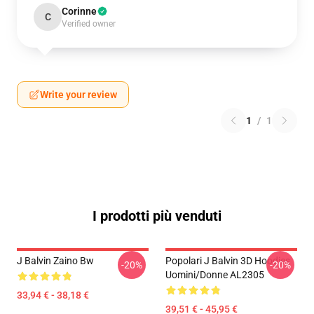
Corinne
C
Verified owner
Write your review
1
/
1
I prodotti più venduti
J Balvin Zaino Bw
Popolari J Balvin 3D Hoodies
-20%
-20%
Uomini/donne AL2305
33,94 € - 38,18 €
39,51 € - 45,95 €