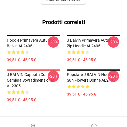
Prodotti correlati
Hoodie Primavera Autunno J
J Balvin Primavera Autunno
-20%
-20%
Balvin AL2405
Zip Hoodie AL2405
39,51 € - 45,95 €
39,51 € - 45,95 €
J BALVIN Cappotti Con
Popolare J BALVIN Hoodies
-20%
-20%
Cerniera Sovradimensionati
Sun Flowers Donne AL2405
AL2305
39,51 € - 45,95 €
39,51 € - 45,95 €
Footer