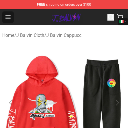
FREE
shipping on orders over $100
J Balvin Store - Official J Balvin Merchandise Shop
Open menu
Home
/
J Balvin Cloth
/
J Balvin Cappucci