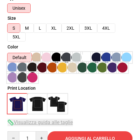
Unisex
Size
S
M
L
XL
2XL
3XL
4XL
5XL
Color
Default
Print Location
Visualizza guida alle taglie
Quantity
AGGIUNGI AL CARRELLO