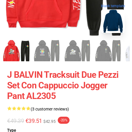
blank template
J BALVIN Tracksuit Due Pezzi
Set Con Cappuccio Jogger
Pant AL2305
(3 customer reviews)
€49.39
€39.51
-20%
$42.95
Type