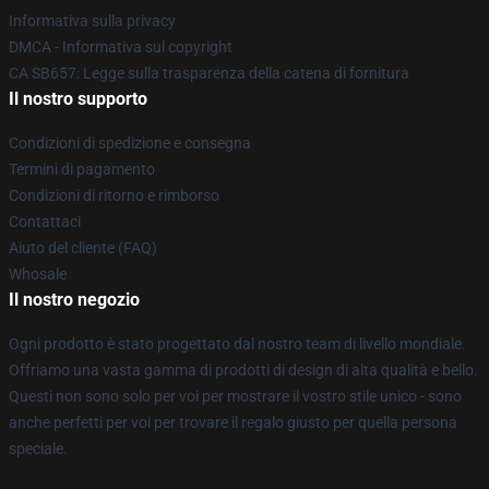
Informativa sulla privacy
DMCA - Informativa sul copyright
CA SB657: Legge sulla trasparenza della catena di fornitura
Il nostro supporto
Condizioni di spedizione e consegna
Termini di pagamento
Condizioni di ritorno e rimborso
Contattaci
Aiuto del cliente (FAQ)
Whosale
Il nostro negozio
Ogni prodotto è stato progettato dal nostro team di livello mondiale.
Offriamo una vasta gamma di prodotti di design di alta qualità e bello.
Questi non sono solo per voi per mostrare il vostro stile unico - sono
anche perfetti per voi per trovare il regalo giusto per quella persona
speciale.