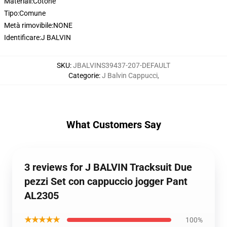
Materiali:
Cotone
Tipo:
Comune
Metà rimovibile:
NONE
Identificare:
J BALVIN
SKU
:
JBALVINS39437-207-DEFAULT
Categorie
:
J Balvin Cappucci
,
What Customers Say
3 reviews for J BALVIN Tracksuit Due
pezzi Set con cappuccio jogger Pant
AL2305
★★★★★
100%