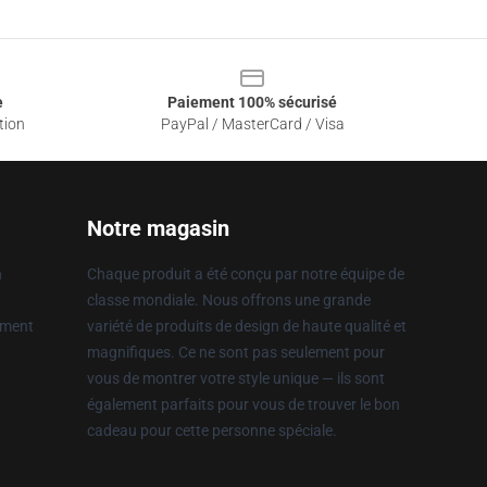
e
Paiement 100% sécurisé
tion
PayPal / MasterCard / Visa
Notre magasin
n
Chaque produit a été conçu par notre équipe de
classe mondiale. Nous offrons une grande
ement
variété de produits de design de haute qualité et
magnifiques. Ce ne sont pas seulement pour
vous de montrer votre style unique — ils sont
également parfaits pour vous de trouver le bon
cadeau pour cette personne spéciale.