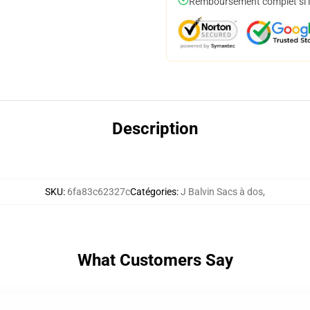
Remboursement complet si le
Description
SKU
:
6fa83c62327c
Catégories
:
J Balvin Sacs à dos
,
What Customers Say