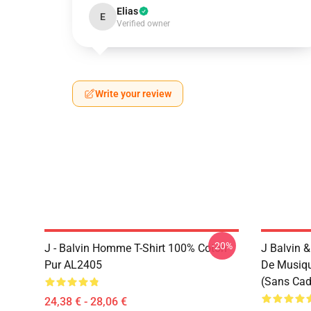
Elias
E
Verified owner
Write your review
-20%
J - Balvin Homme T-Shirt 100% Coton
J Balvin 
Pur AL2405
De Musiqu
(sans Cad
24,38 € - 28,06 €