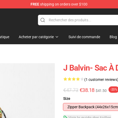
FREE
shipping on orders over $100
tique
Acheter par catégorie
Suivi de commande
Blog
J Balvin- Sac À
(1 customer reviews
€47.73
€38.18
-20%
$41.50
Size
Zipper Backpack (44x26x15cm
Voir le guide des tailles