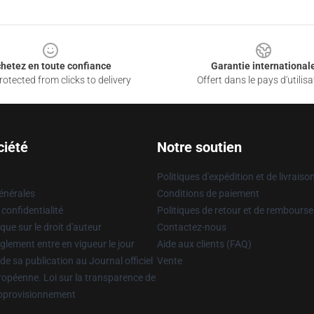
hetez en toute confiance
Garantie international
otected from clicks to delivery
Offert dans le pays d'utilisa
ciété
Notre soutien
Politiques d'expédition et de livraiso
énérales
Conditions de paiement
 confidentialité
Politiques de retour et de rembours
que sur le droit d'auteur
Contactez-nous
glement entre en vigueur le jour
Aide aux clients (FAQ)
 de sa publication au Journal officiel
Vente
uropéenne. Loi sur la transparence de
approvisionnement