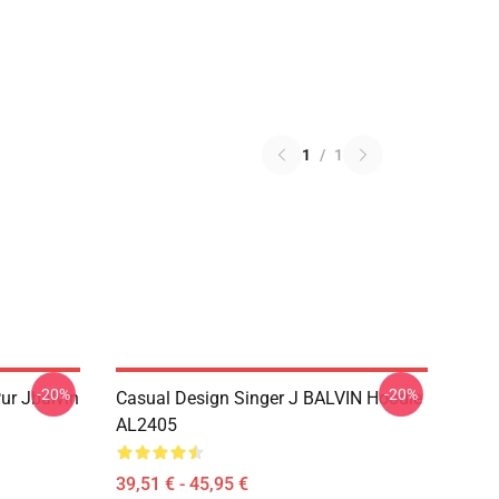
1
/
1
-20%
-20%
ur Jbalvin
Casual Design Singer J BALVIN Hoodie
AL2405
39,51 € - 45,95 €