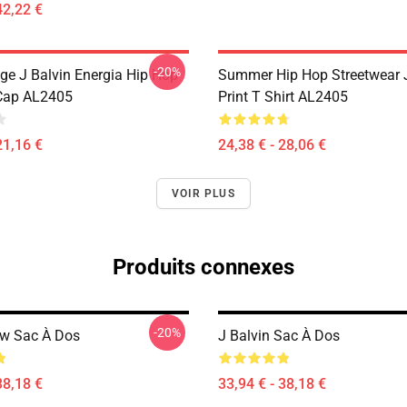
42,22 €
-20%
ge J Balvin Energia Hip Hop
Summer Hip Hop Streetwear J
Cap AL2405
Print T Shirt AL2405
21,16 €
24,38 € - 28,06 €
VOIR PLUS
Produits connexes
-20%
Bw Sac À Dos
J Balvin Sac À Dos
38,18 €
33,94 € - 38,18 €