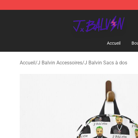
J Balvin Store - Official J Balvin Merchandise Shop
Accueil
Bou
Accueil
/
J Balvin Accessoires
/
J Balvin Sacs à dos