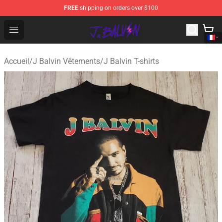
FREE
shipping on orders over $100
J Balvin Store - Official J Balvin Merchandise Shop
Open menu
Accueil
/
J Balvin Vêtements
/
J Balvin T-shirts