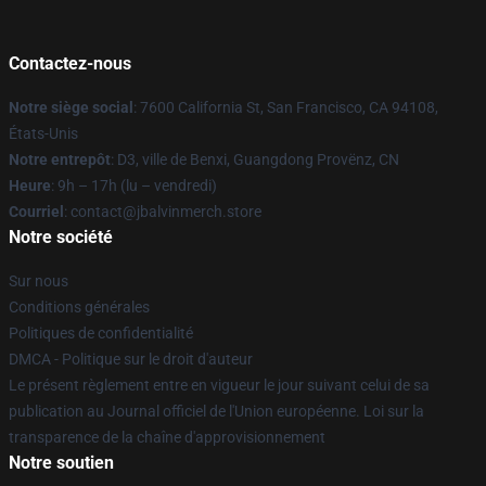
Contactez-nous
Notre siège social
: 7600 California St, San Francisco, CA 94108,
États-Unis
Notre entrepôt
: D3, ville de Benxi, Guangdong Provënz, CN
Heure
: 9h – 17h (lu – vendredi)
Courriel
: contact@jbalvinmerch.store
Notre société
Sur nous
Conditions générales
Politiques de confidentialité
DMCA - Politique sur le droit d'auteur
Le présent règlement entre en vigueur le jour suivant celui de sa
publication au Journal officiel de l'Union européenne. Loi sur la
transparence de la chaîne d'approvisionnement
Notre soutien