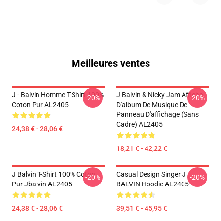
Meilleures ventes
J - Balvin Homme T-Shirt 100%
J Balvin & Nicky Jam Affiche
-20%
-20%
Coton Pur AL2405
D'album De Musique De
Panneau D'affichage (sans
Cadre) AL2405
24,38 € - 28,06 €
18,21 € - 42,22 €
J Balvin T-Shirt 100% Coton
Casual Design Singer J
-20%
-20%
Pur Jbalvin AL2405
BALVIN Hoodie AL2405
24,38 € - 28,06 €
39,51 € - 45,95 €