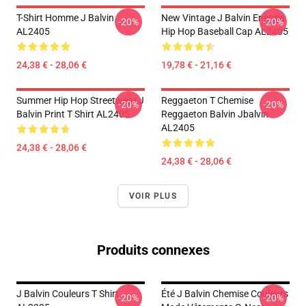
T-Shirt Homme J Balvin
New Vintage J Balvin Energia
-20%
-20%
AL2405
Hip Hop Baseball Cap AL2405
24,38 € - 28,06 €
19,78 € - 21,16 €
Summer Hip Hop Streetwear J
Reggaeton T Chemise
-20%
-20%
Balvin Print T Shirt AL2405
Reggaeton Balvin Jbalvin
AL2405
24,38 € - 28,06 €
24,38 € - 28,06 €
VOIR PLUS
Produits connexes
J Balvin Couleurs T Shirt
Été J Balvin Chemise Couleurs
-20%
-20%