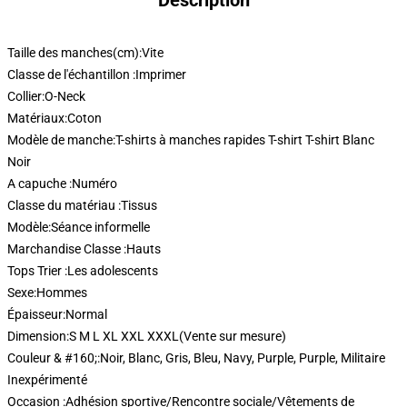
Description
Taille des manches(cm):
Vite
Classe de l'échantillon :
Imprimer
Collier:
O-Neck
Matériaux:
Coton
Modèle de manche:
T-shirts à manches rapides T-shirt T-shirt Blanc
Noir
A capuche :
Numéro
Classe du matériau :
Tissus
Modèle:
Séance informelle
Marchandise Classe :
Hauts
Tops Trier :
Les adolescents
Sexe:
Hommes
Épaisseur:
Normal
Dimension:
S M L XL XXL XXXL(Vente sur mesure)
Couleur & #160;:
Noir, Blanc, Gris, Bleu, Navy, Purple, Purple, Militaire
Inexpérimenté
Occasion :
Adhésion sportive/Rencontre sociale/Vêtements de