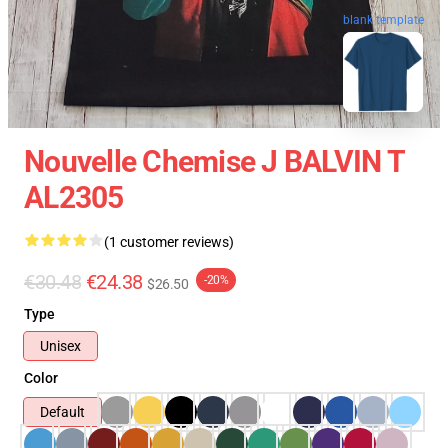
blank template
Nouvelle Chemise J BALVIN T
AL2305
(1 customer reviews)
€30.48
€24.38
-20%
$26.50
Type
Unisex
Color
Default