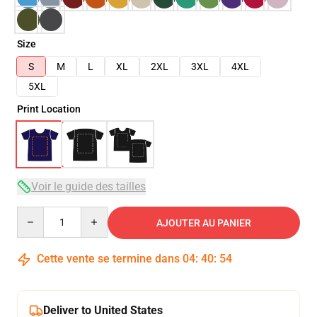
Size
S
M
L
XL
2XL
3XL
4XL
5XL
Print Location
Voir le guide des tailles
Quantity
AJOUTER AU PANIER
Cette vente se termine dans
04
:
40
:
54
Deliver to United States