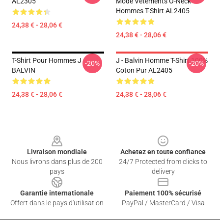
AL2305
Mode Vêtements O-Neck
Hommes T-Shirt AL2405
24,38 € - 28,06 €
24,38 € - 28,06 €
T-Shirt Pour Hommes J
J - Balvin Homme T-Shirt 100%
-20%
-20%
BALVIN
Coton Pur AL2405
24,38 € - 28,06 €
24,38 € - 28,06 €
Footer
Livraison mondiale
Achetez en toute confiance
Nous livrons dans plus de 200
24/7 Protected from clicks to
pays
delivery
Garantie internationale
Paiement 100% sécurisé
Offert dans le pays d'utilisation
PayPal / MasterCard / Visa