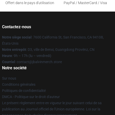
Offert dans le pays d'utilisation
PayPal / MasterCard / Visa
Contactez-nous
Notre siège social
: 7600 California St, San Francisco, CA 94108,
États-Unis
Notre entrepôt
: D3, ville de Benxi, Guangdong Provënz, CN
Heure
: 9h – 17h (lu – vendredi)
Courriel
: contact@jbalvinmerch.store
Notre société
Sur nous
Conditions générales
Politiques de confidentialité
DMCA - Politique sur le droit d'auteur
Le présent règlement entre en vigueur le jour suivant celui de sa
publication au Journal officiel de l'Union européenne. Loi sur la