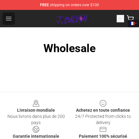
FREE
shipping on orders over $100
J Balvin Store - Official J Balvin Merchandise Shop
Open menu
Wholesale
Footer
Livraison mondiale
Achetez en toute confiance
Nous livrons dans plus de 200
24/7 Protected from clicks to
pays
delivery
Garantie internationale
Paiement 100% sécurisé