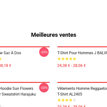
Meilleures ventes
-20%
Bw Sac À Dos
T-Shirt Pour Hommes J BALV
38,18 €
24,38 € - 28,06 €
-20%
Hoodie Sun Flowers
Vêtements Homme Reggaeton
r Sweatshirt Harajuku
T-Shirt AL2405
24,38 € - 28,06 €