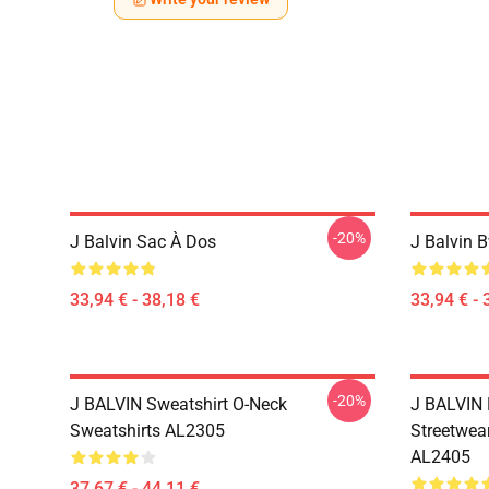
-20%
J Balvin Sac À Dos
J Balvin 
33,94 € - 38,18 €
33,94 € - 
-20%
J BALVIN Sweatshirt O-Neck
J BALVIN 
Sweatshirts AL2305
Streetwea
AL2405
37,67 € - 44,11 €