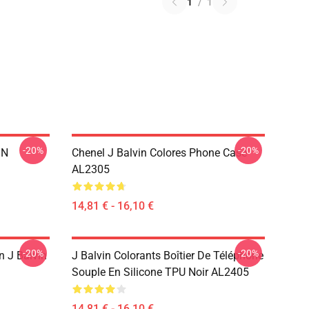
1
/
1
-20%
-20%
IN
Chenel J Balvin Colores Phone Case
AL2305
14,81 € - 16,10 €
-20%
-20%
 J Balvin
J Balvin Colorants Boîtier De Téléphone
Souple En Silicone TPU Noir AL2405
14,81 € - 16,10 €