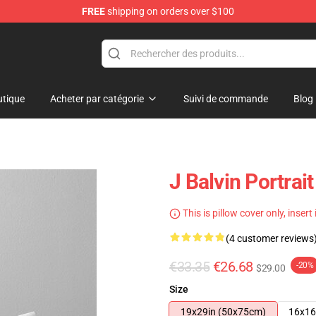
FREE
shipping on orders over $100
tique
Acheter par catégorie
Suivi de commande
Blog
J Balvin Portrait
This is pillow cover only, insert
(4 customer reviews
€33.35
€26.68
-20%
$29.00
Size
19x29in (50x75cm)
16x16