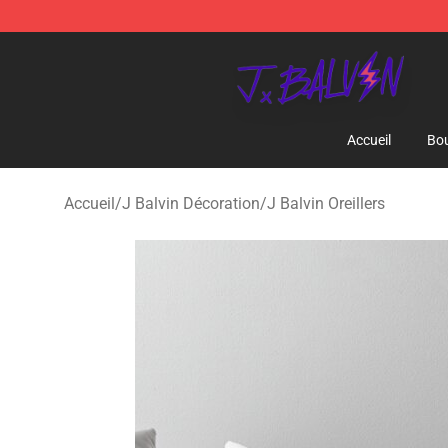
J Balvin Store - Official J Balvin Merchandise Shop
Accueil
Bou
Accueil
/
J Balvin Décoration
/
J Balvin Oreillers