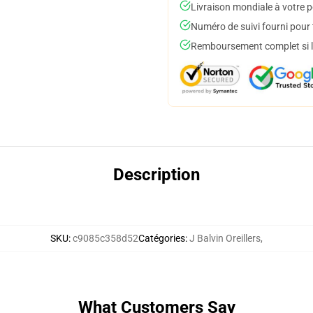
Livraison mondiale à votre p
Numéro de suivi fourni pour t
Remboursement complet si le
Description
SKU
:
c9085c358d52
Catégories
:
J Balvin Oreillers
,
What Customers Say