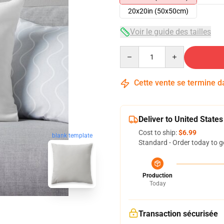
20x20in (50x50cm)
Voir le guide des tailles
Quantity
Cette vente se termine 
Deliver to United States
Cost to ship:
$6.99
blank template
Standard - Order today to g
Production
Today
Transaction sécurisée