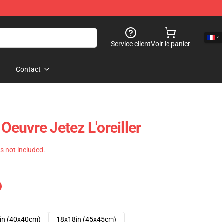
Service client
Voir le panier
Contact
 Oeuvre Jetez L'oreiller
 is not included.
)
in (40x40cm)
18x18in (45x45cm)