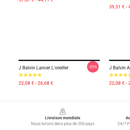
39,51 € - 
-20%
J Balvin Lancer L'oreiller
J Balvin Ar
22,08 € - 26,68 €
22,08 € - 
Footer
Livraison mondiale
Ac
Nous livrons dans plus de 200 pays
24/7 Pr