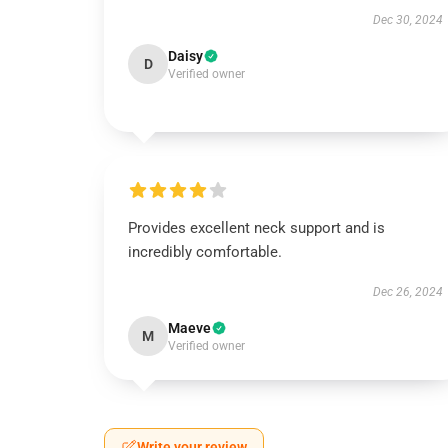
Dec 30, 2024
Daisy
D
Verified owner
Provides excellent neck support and is
incredibly comfortable.
Dec 26, 2024
Maeve
M
Verified owner
Write your review