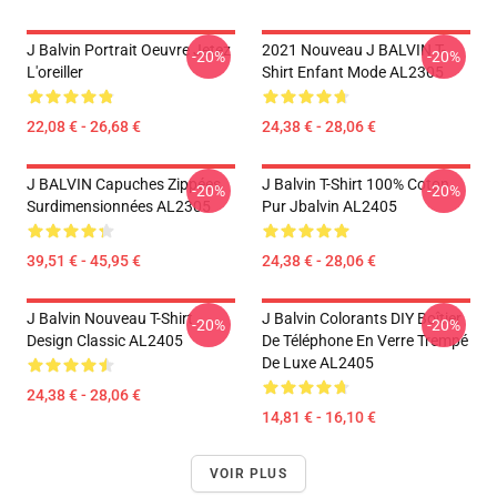
J Balvin Portrait Oeuvre Jetez
2021 Nouveau J BALVIN T-
-20%
-20%
L'oreiller
Shirt Enfant Mode AL2305
22,08 € - 26,68 €
24,38 € - 28,06 €
J BALVIN Capuches Zippées
J Balvin T-Shirt 100% Coton
-20%
-20%
Surdimensionnées AL2305
Pur Jbalvin AL2405
39,51 € - 45,95 €
24,38 € - 28,06 €
J Balvin Nouveau T-Shirt
J Balvin Colorants DIY Boîtier
-20%
-20%
Design Classic AL2405
De Téléphone En Verre Trempé
De Luxe AL2405
24,38 € - 28,06 €
14,81 € - 16,10 €
VOIR PLUS