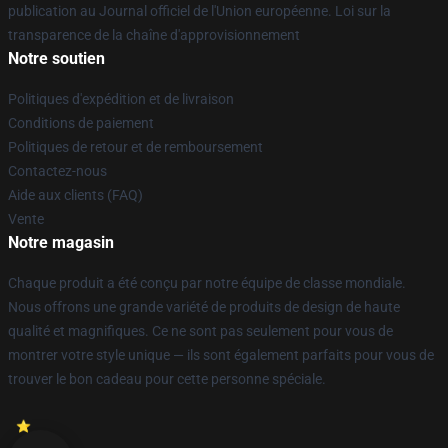
publication au Journal officiel de l'Union européenne. Loi sur la
transparence de la chaîne d'approvisionnement
Notre soutien
Politiques d'expédition et de livraison
Conditions de paiement
Politiques de retour et de remboursement
Contactez-nous
Aide aux clients (FAQ)
Vente
Notre magasin
Chaque produit a été conçu par notre équipe de classe mondiale.
Nous offrons une grande variété de produits de design de haute
qualité et magnifiques. Ce ne sont pas seulement pour vous de
montrer votre style unique — ils sont également parfaits pour vous de
trouver le bon cadeau pour cette personne spéciale.