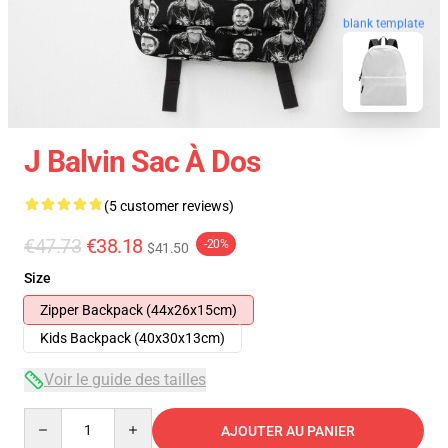
blank template
J Balvin Sac À Dos
(5 customer reviews)
€47.73
€38.18
-20%
$41.50
Size
Zipper Backpack (44x26x15cm)
Kids Backpack (40x30x13cm)
Voir le guide des tailles
Quantity
AJOUTER AU PANIER