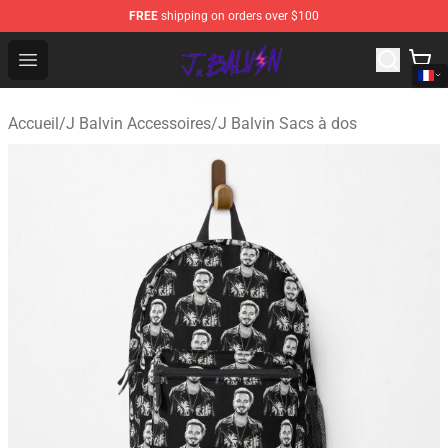
FREE
shipping on orders over $100
J Balvin Store - Official J Balvin Merchandise Shop
Open menu
Accueil
/
J Balvin Accessoires
/
J Balvin Sacs à dos