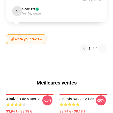
Dec 27, 2024
Scarlett
S
Verified owner
Write your review
1
/
1
Meilleures ventes
J Balvin- Sac À Dos Shape Art
J Balvin Bw Sac À Dos
-20%
-20%
33,94 € - 38,18 €
33,94 € - 38,18 €