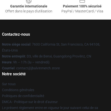
Garantie internationale
Paiement 100% sécurisé
Offert dans le pays d'utilisation
PayPal / MasterCard / Visa
Contactez-nous
Notre siège social
: 7600 California St, San Francisco, CA 94108,
États-Unis
Notre entrepôt
: D3, ville de Benxi, Guangdong Provënz, CN
Heure
: 9h – 17h (lu – vendredi)
Courriel
: contact@jbalvinmerch.store
Notre société
Sur nous
Conditions générales
Politiques de confidentialité
DMCA - Politique sur le droit d'auteur
Le présent règlement entre en vigueur le jour suivant celui de sa