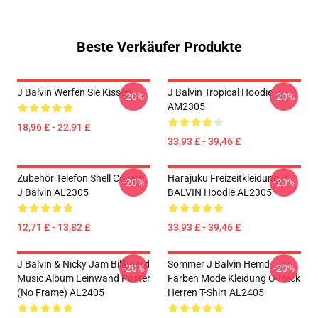
Beste Verkäufer Produkte
J Balvin Werfen Sie Kissen
J Balvin Tropical Hoodie
-20%
-20%
AM2305
18,96 £ - 22,91 £
33,93 £ - 39,46 £
Zubehör Telefon Shell Covers
Harajuku Freizeitkleidung J
-20%
-20%
J Balvin AL2305
BALVIN Hoodie AL2305
12,71 £ - 13,82 £
33,93 £ - 39,46 £
J Balvin & Nicky Jam Billboard
Sommer J Balvin Hemd
-20%
-20%
Music Album Leinwand Poster
Farben Mode Kleidung O-Neck
(No Frame) AL2405
Herren T-Shirt AL2405