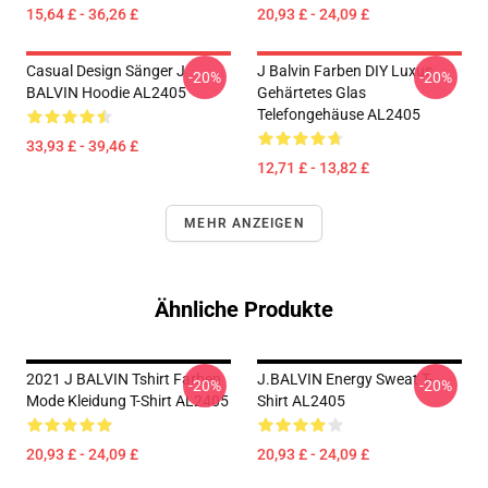
15,64 £ - 36,26 £
20,93 £ - 24,09 £
Casual Design Sänger J
J Balvin Farben DIY Luxus
-20%
-20%
BALVIN Hoodie AL2405
Gehärtetes Glas
Telefongehäuse AL2405
33,93 £ - 39,46 £
12,71 £ - 13,82 £
MEHR ANZEIGEN
Ähnliche Produkte
2021 J BALVIN Tshirt Farben
J.BALVIN Energy Sweat T-
-20%
-20%
Mode Kleidung T-Shirt AL2405
Shirt AL2405
20,93 £ - 24,09 £
20,93 £ - 24,09 £