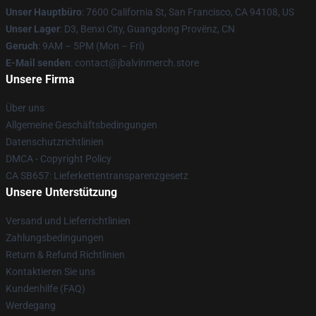
Unser Hauptbüro
: 7600 California St, San Francisco, CA 94108, US
Unser Lager
: D3, Benxi City, Guangdong Provënz, CN
Geruch
: 9AM – 5PM (Mon – Fri)
E-Mail senden
: contact@jbalvinmerch.store
Unsere Firma
Über uns
Allgemeine Geschäftsbedingungen
Datenschutzrichtlinien
DMCA - Copyright Policy
CA SB657: Lieferkettentransparenzgesetz
Unsere Unterstützung
Versand und Lieferrichtlinien
Zahlungsbedingungen
Return & Refund Richtlinien
Kontaktieren Sie uns
Kundenhilfe (FAQ)
Werdegang