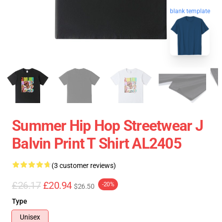
blank template
Summer Hip Hop Streetwear J
Balvin Print T Shirt AL2405
(3 customer reviews)
£26.17
£20.94
-20%
$26.50
Type
Unisex