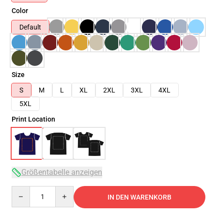
Color
Default
Size
S
M
L
XL
2XL
3XL
4XL
5XL
Print Location
Größentabelle anzeigen
Quantity
IN DEN WARENKORB