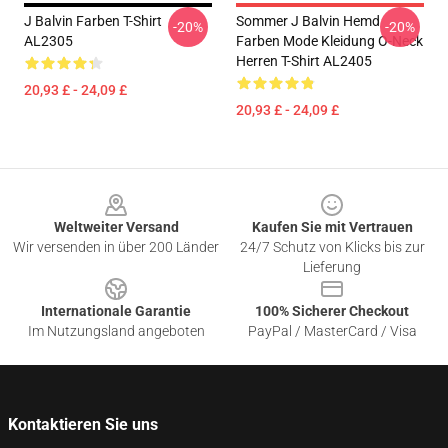
J Balvin Farben T-Shirt
Sommer J Balvin Hemd
-20%
-20%
AL2305
Farben Mode Kleidung O-Neck
Herren T-Shirt AL2405
20,93 £ - 24,09 £
20,93 £ - 24,09 £
Footer
Weltweiter Versand
Kaufen Sie mit Vertrauen
Wir versenden in über 200 Länder
24/7 Schutz von Klicks bis zur
Lieferung
Internationale Garantie
100% Sicherer Checkout
Im Nutzungsland angeboten
PayPal / MasterCard / Visa
Kontaktieren Sie uns