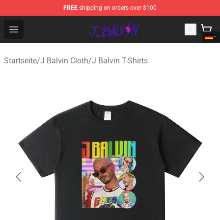
FREE
shipping on orders over $100
J Balvin Store - Official J Balvin Merchandise Shop
Open menu
Startseite
/
J Balvin Cloth
/
J Balvin T-Shirts