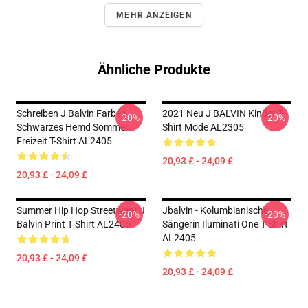
MEHR ANZEIGEN
Ähnliche Produkte
Schreiben J Balvin Farben
2021 Neu J BALVIN Kinder T-
-20%
-20%
Schwarzes Hemd Sommer
Shirt Mode AL2305
Freizeit T-Shirt AL2405
20,93 £ - 24,09 £
20,93 £ - 24,09 £
Summer Hip Hop Streetwear J
Jbalvin - Kolumbianische
-20%
-20%
Balvin Print T Shirt AL2405
Sängerin Iluminati One T Shirt
AL2405
20,93 £ - 24,09 £
20,93 £ - 24,09 £