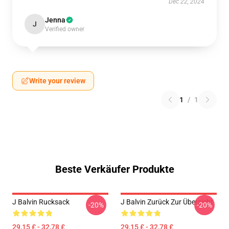
Dec 22, 2024
Jenna
J
Verified owner
Write your review
1
/
1
Beste Verkäufer Produkte
J Balvin Rucksack
J Balvin Zurück Zur Übersicht
-20%
-20%
29,15 £ - 32,78 £
29,15 £ - 32,78 £