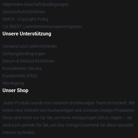
Allgemeine Geschäftsbedingungen
Datenschutzrichtlinien
DMCA - Copyright Policy
CA SB657: Lieferkettentransparenzgesetz
Unsere Unterstützung
Versand und Lieferrichtlinien
Zahlungsbedingungen
Return & Refund Richtlinien
Kontaktieren Sie uns
Kundenhilfe (FAQ)
Werdegang
Unser Shop
Jedes Produkt wurde von unserem erstklassigen Team entwickelt. Wir
bieten eine Vielzahl von hochwertigen und schönen Design-Produkten.
Diese sind nicht nur für Sie, um Ihren einzigartigen Stil zu zeigen – sie
sind auch perfekt für Sie, um das richtige Geschenk für diese spezielle
Person zu finden.