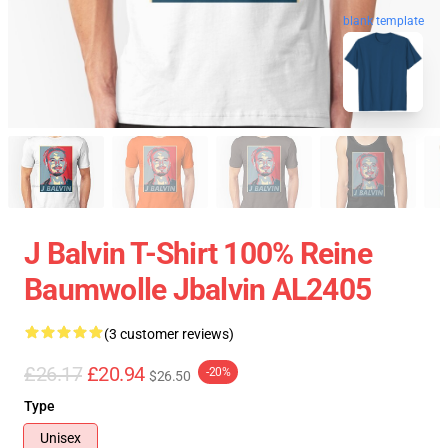
blank template
J Balvin T-Shirt 100% Reine
Baumwolle Jbalvin AL2405
(3 customer reviews)
£26.17
£20.94
-20%
$26.50
Type
Unisex