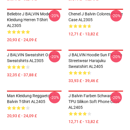
Beliebte J BALVIN Mode
Chenel J Balvin Colores Phone
-20%
-20%
Kleidung Herren T-Shirt
Case AL2305
AL2305
12,71 £ - 13,82 £
20,93 £ - 24,09 £
J BALVIN Sweatshirt O-Neck
J BALVIN Hoodie Sun Flowers
-20%
-20%
Sweatshirts AL2305
Streetwear Harajuku
Sweatshirt AL2405
32,35 £ - 37,88 £
33,93 £ - 39,46 £
Man Kleidung Reggaeton J
J Balvin Farben Schwarze
-20%
-20%
Balvin T-Shirt AL2405
TPU Silikon Soft Phone Case
AL2405
20,93 £ - 24,09 £
12,71 £ - 13,82 £