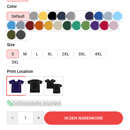
Color
Default
Size
S
M
L
XL
2XL
3XL
4XL
5XL
Print Location
Größentabelle anzeigen
Quantity
IN DEN WARENKORB