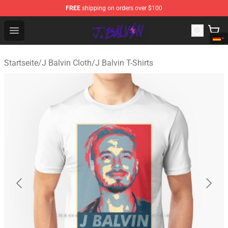
FREE
shipping on orders over $100
J Balvin Store - Official J Balvin Merchandise Shop
Open menu
Startseite
/
J Balvin Cloth
/
J Balvin T-Shirts