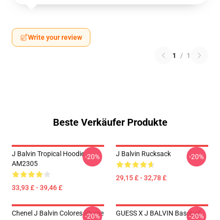
Write your review
1
/
1
Beste Verkäufer Produkte
J Balvin Tropical Hoodie
J Balvin Rucksack
-20%
-20%
AM2305
29,15 £ - 32,78 £
33,93 £ - 39,46 £
Chenel J Balvin Colores Phone
GUESS X J BALVIN Baseball
-20%
-20%