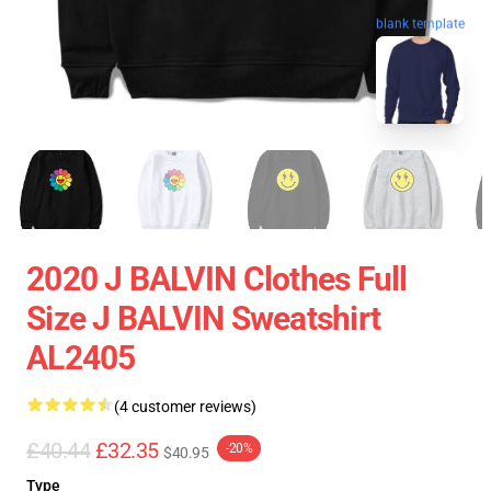
blank template
2020 J BALVIN Clothes Full
Size J BALVIN Sweatshirt
AL2405
(4 customer reviews)
£40.44
£32.35
-20%
$40.95
Type