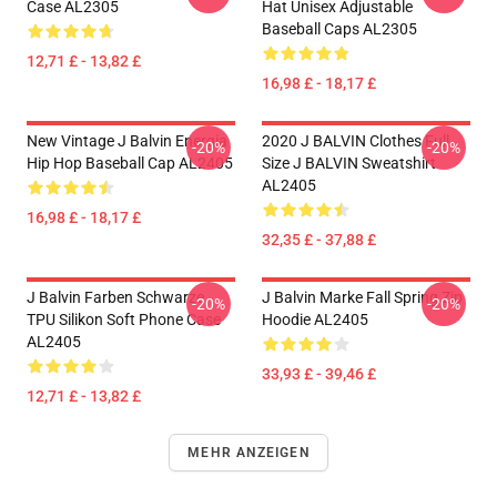
Case AL2305
Hat Unisex Adjustable
Baseball Caps AL2305
12,71 £ - 13,82 £
16,98 £ - 18,17 £
New Vintage J Balvin Energia
2020 J BALVIN Clothes Full
-20%
-20%
Hip Hop Baseball Cap AL2405
Size J BALVIN Sweatshirt
AL2405
16,98 £ - 18,17 £
32,35 £ - 37,88 £
J Balvin Farben Schwarze
J Balvin Marke Fall Spring Zip
-20%
-20%
TPU Silikon Soft Phone Case
Hoodie AL2405
AL2405
33,93 £ - 39,46 £
12,71 £ - 13,82 £
MEHR ANZEIGEN