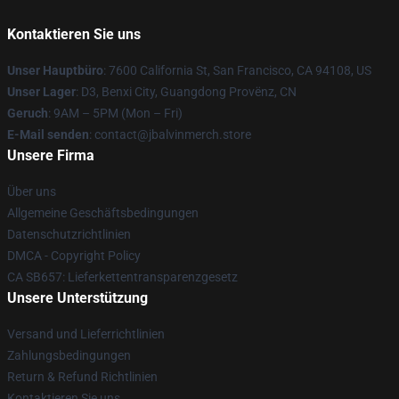
Kontaktieren Sie uns
Unser Hauptbüro
: 7600 California St, San Francisco, CA 94108, US
Unser Lager
: D3, Benxi City, Guangdong Provënz, CN
Geruch
: 9AM – 5PM (Mon – Fri)
E-Mail senden
: contact@jbalvinmerch.store
Unsere Firma
Über uns
Allgemeine Geschäftsbedingungen
Datenschutzrichtlinien
DMCA - Copyright Policy
CA SB657: Lieferkettentransparenzgesetz
Unsere Unterstützung
Versand und Lieferrichtlinien
Zahlungsbedingungen
Return & Refund Richtlinien
Kontaktieren Sie uns