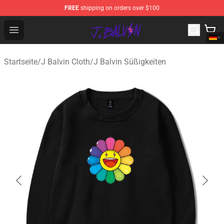
FREE
shipping on orders over $100
J Balvin Store - Official J Balvin Merchandise Shop
Open menu
Startseite
/
J Balvin Cloth
/
J Balvin Süßigkeiten