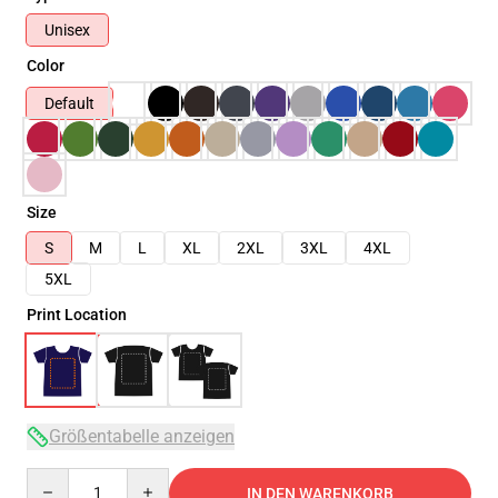
Unisex
Color
Default
Size
S
M
L
XL
2XL
3XL
4XL
5XL
Print Location
Größentabelle anzeigen
Quantity
IN DEN WARENKORB