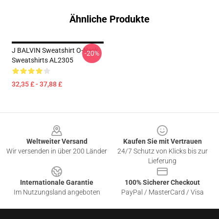
Ähnliche Produkte
J BALVIN Sweatshirt O-Neck
-20%
Sweatshirts AL2305
32,35 £ - 37,88 £
Footer
Weltweiter Versand
Kaufen Sie mit Vertrauen
Wir versenden in über 200 Länder
24/7 Schutz von Klicks bis zur
Lieferung
Internationale Garantie
100% Sicherer Checkout
Im Nutzungsland angeboten
PayPal / MasterCard / Visa