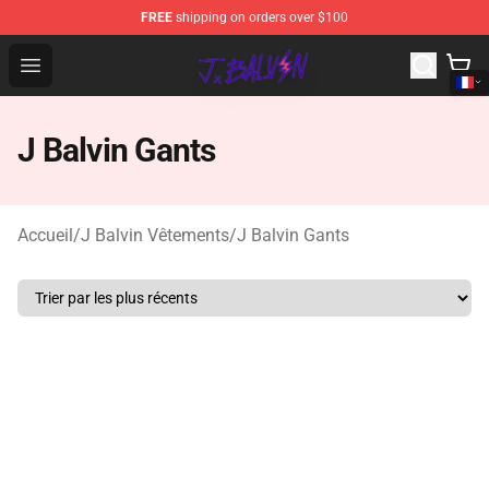
FREE
shipping on orders over $100
J Balvin Store - Official J Balvin Merchandise Shop
Open menu
J Balvin Gants
Accueil
/
J Balvin Vêtements
/
J Balvin Gants