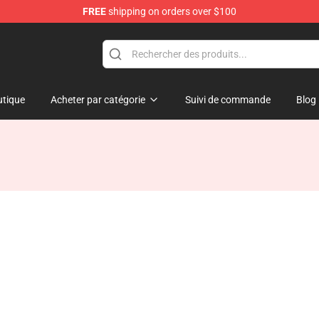
FREE
shipping on orders over $100
tique
Acheter par catégorie
Suivi de commande
Blog