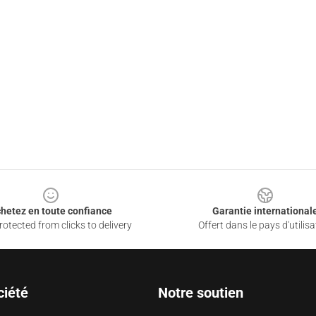
hetez en toute confiance
Garantie international
otected from clicks to delivery
Offert dans le pays d'utilisa
ciété
Notre soutien