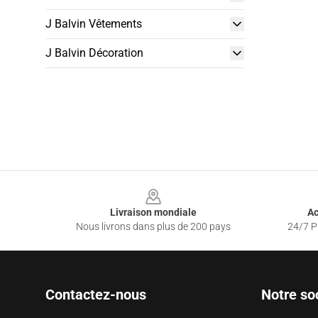
J Balvin Vêtements
J Balvin Décoration
Footer
Livraison mondiale
Ac
Nous livrons dans plus de 200 pays
24/7 Pr
Contactez-nous
Notre so