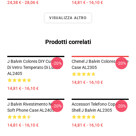
24,38 € - 28,06 €
14,81 € - 16,10 €
VISUALIZZA ALTRO
Prodotti correlati
J Balvin Colores DIY Custodia
Chenel J Balvin Colores Phone
-20%
-20%
Di Vetro Temperato Di Lusso
Case AL2305
AL2405
14,81 € - 16,10 €
14,81 € - 16,10 €
J Balvin Rivestimento Nero
Accessori Telefono Coperture
-20%
-20%
Soft Phone Case AL2405
Shell J Balvin AL2305
14,81 € - 16,10 €
14,81 € - 16,10 €