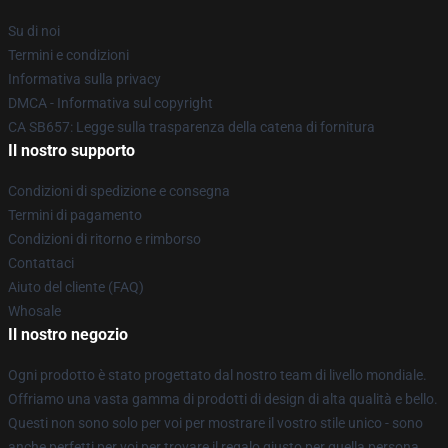
Su di noi
Termini e condizioni
Informativa sulla privacy
DMCA - Informativa sul copyright
CA SB657: Legge sulla trasparenza della catena di fornitura
Il nostro supporto
Condizioni di spedizione e consegna
Termini di pagamento
Condizioni di ritorno e rimborso
Contattaci
Aiuto del cliente (FAQ)
Whosale
Il nostro negozio
Ogni prodotto è stato progettato dal nostro team di livello mondiale.
Offriamo una vasta gamma di prodotti di design di alta qualità e bello.
Questi non sono solo per voi per mostrare il vostro stile unico - sono
anche perfetti per voi per trovare il regalo giusto per quella persona