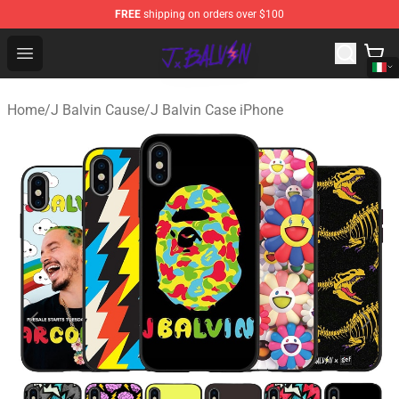
FREE
shipping on orders over $100
J Balvin Store - Official J Balvin Merchandise Shop
Open menu
Home
/
J Balvin Cause
/
J Balvin Case iPhone