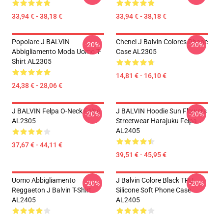
33,94 € - 38,18 €
33,94 € - 38,18 €
Popolare J BALVIN
Chenel J Balvin Colores Phone
-20%
-20%
Abbigliamento Moda Uomo T-
Case AL2305
Shirt AL2305
14,81 € - 16,10 €
24,38 € - 28,06 €
J BALVIN Felpa O-Neck Felpe
J BALVIN Hoodie Sun Flowers
-20%
-20%
AL2305
Streetwear Harajuku Felpa
AL2405
37,67 € - 44,11 €
39,51 € - 45,95 €
Uomo Abbigliamento
J Balvin Colore Black TPU
-20%
-20%
Reggaeton J Balvin T-Shirt
Silicone Soft Phone Case
AL2405
AL2405