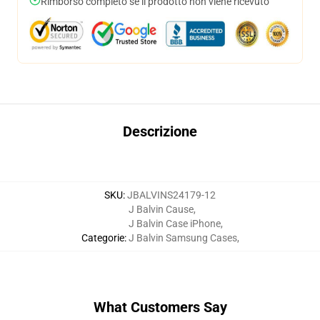
Rimborso completo se il prodotto non viene ricevuto
Descrizione
SKU
:
JBALVINS24179-12
J Balvin Cause
,
J Balvin Case iPhone
,
Categorie
:
J Balvin Samsung Cases
,
What Customers Say