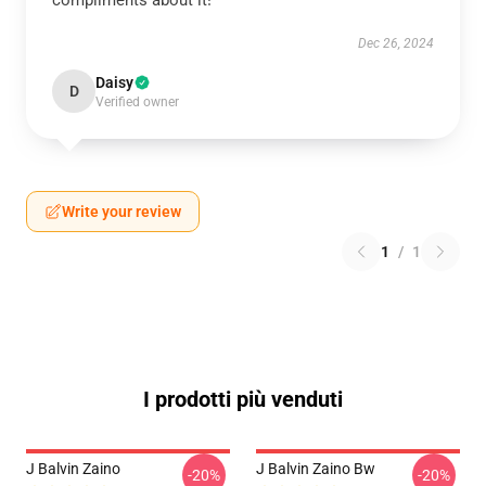
compliments about it!
Dec 26, 2024
Daisy
D
Verified owner
Write your review
1
/
1
I prodotti più venduti
J Balvin Zaino
J Balvin Zaino Bw
-20%
-20%