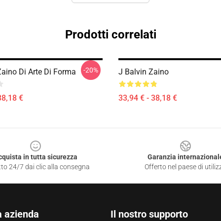
Prodotti correlati
-20%
Zaino Di Arte Di Forma
J Balvin Zaino
38,18 €
33,94 € - 38,18 €
cquista in tutta sicurezza
Garanzia internazional
to 24/7 dai clic alla consegna
Offerto nel paese di utiliz
a azienda
Il nostro supporto