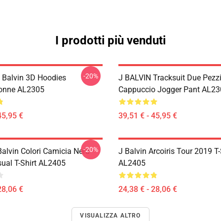
I prodotti più venduti
-20%
J Balvin 3D Hoodies
J BALVIN Tracksuit Due Pezz
onne AL2305
Cappuccio Jogger Pant AL23
45,95 €
39,51 € - 45,95 €
-20%
Balvin Colori Camicia Nera
J Balvin Arcoiris Tour 2019 T-
sual T-Shirt AL2405
AL2405
28,06 €
24,38 € - 28,06 €
VISUALIZZA ALTRO