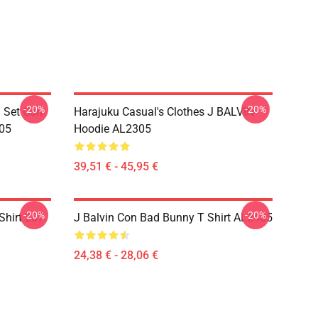
-20%
-20%
i Set Con
Harajuku Casual's Clothes J BALVIN
05
Hoodie AL2305
39,51 € - 45,95 €
-20%
-20%
Shirt 207
J Balvin Con Bad Bunny T Shirt AL2405
24,38 € - 28,06 €