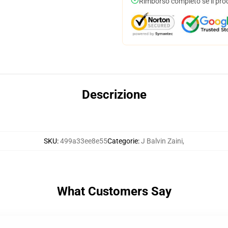
Rimborso completo se il pro
Descrizione
SKU
:
499a33ee8e55
Categorie
:
J Balvin Zaini
,
What Customers Say