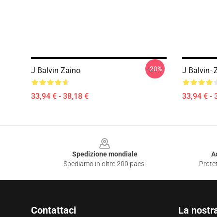
-20%
J Balvin Zaino
J Balvin- 
33,94 € - 38,18 €
33,94 € - 
Footer
Spedizione mondiale
A
Spediamo in oltre 200 paesi
Protet
Contattaci
La nostr