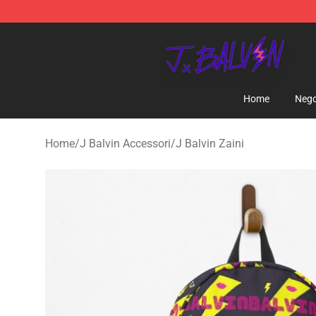
J Balvin Store - Official J Balvin Merchandise Shop
Home
Nego
Home
/
J Balvin Accessori
/
J Balvin Zaini