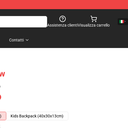
Assistenza clienti
Visualizza carrello
Contatti
Bw
)
)
Kids Backpack (40x30x13cm)
e