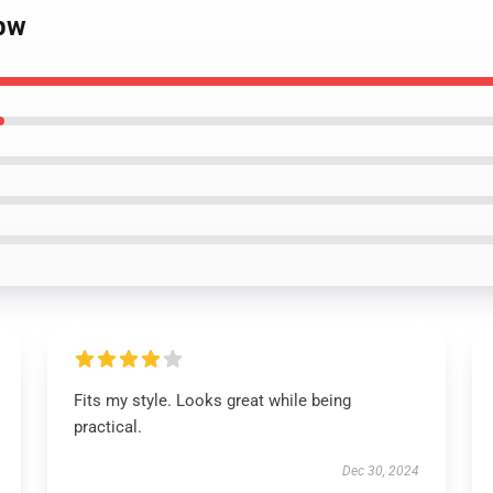
 bw
Fits my style. Looks great while being
practical.
Dec 30, 2024