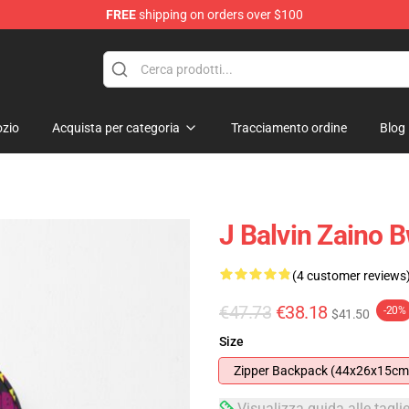
FREE
shipping on orders over $100
zio
Acquista per categoria
Tracciamento ordine
Blog
J Balvin Zaino 
(4 customer reviews
€47.73
€38.18
-20%
$41.50
Size
Zipper Backpack (44x26x15cm
Visualizza guida alle tagli